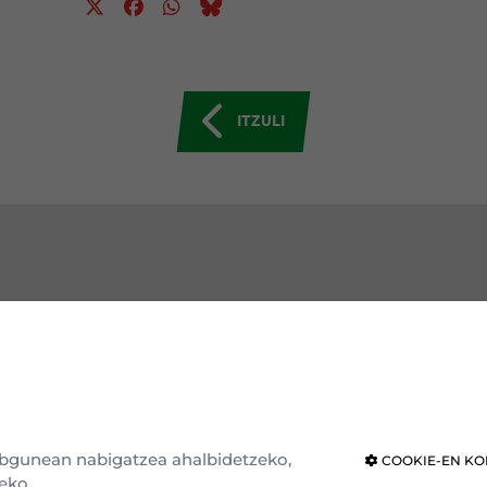
ITZULI
GUTU EAJ-PNV
ERAKUNDEAK
e erakundea
Eusko Legebiltzarra
ria eta ideologia
Nafarroako Legebiltzarra
webgunean nabigatzea ahalbidetzeko,
COOKIE-EN KO
eko.