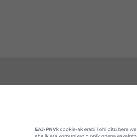
HARREMANETARAKO
EZA
Gure Egoitzak
Barn
Alderdikidetu
Histo
EAJ-PNV
k cookie-ak erabili ohi ditu bere 
ahalik eta komunikazio onik onena eskaintz