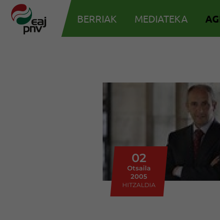
BERRIAK
MEDIATEKA
AG
02
Otsaila
2005
HITZALDIA