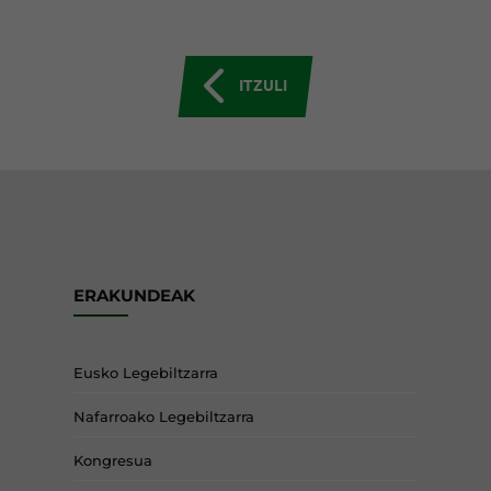
ITZULI
ERAKUNDEAK
Eusko Legebiltzarra
Nafarroako Legebiltzarra
Kongresua