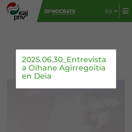
EU
2025.06.30_Entrevista
a Oihane Agirregoitia
en Deia