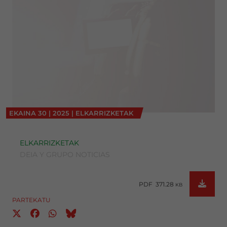
EKAINA
30
|
2025
|
ELKARRIZKETAK
ELKARRIZKETAK
DEIA Y GRUPO NOTICIAS
PDF 371.28
KB
PARTEKATU