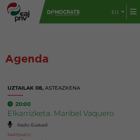
EU
Agenda
UZTAILAK 08,
ASTEAZKENA
20:00
Elkarrizketa. Maribel Vaquero
Radio Euskadi
PARTEKATU