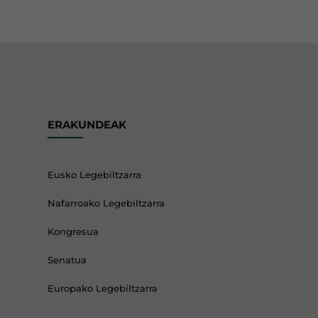
ERAKUNDEAK
Eusko Legebiltzarra
Nafarroako Legebiltzarra
Kongresua
Senatua
Europako Legebiltzarra