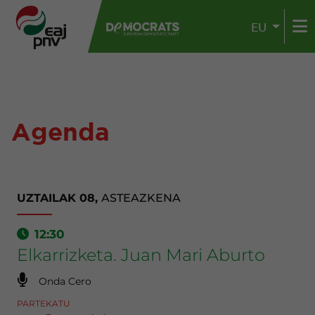
EU
Agenda
UZTAILAK 08,
ASTEAZKENA
12:30
Elkarrizketa. Juan Mari Aburto
Onda Cero
PARTEKATU