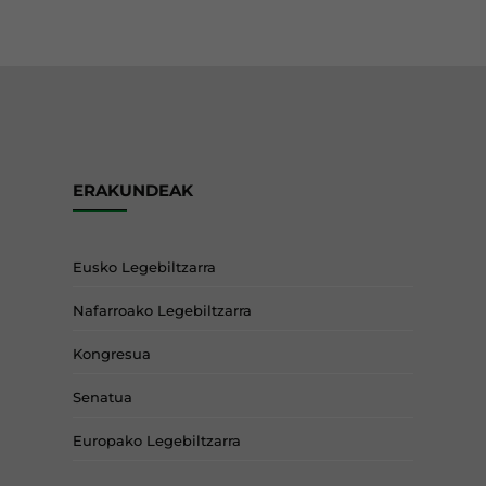
ERAKUNDEAK
Eusko Legebiltzarra
Nafarroako Legebiltzarra
Kongresua
Senatua
Europako Legebiltzarra