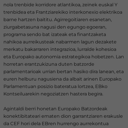
nola trenbide korridore atlantikoa, zeinek euskal Y
trenbidea eta Frantziarekiko interkonexio elektrikoa
barne hartzen baititu. Agirregoitiaren esanetan,
ziurgabetasuna nagusi den egungo egoeran,
programa sendo bat izateak eta finantzaketa
nahikoa aurreikusteak nabarmen lagun dezakete
merkatu bakarraren integrazioa, lurralde kohesioa
eta Europako autonomia estrategikoa hobetzen. Lan
horretan erantzukizuna duten batzorde
parlamentarioak urrian bertan hasiko dira lanean, eta
euren helburu nagusiena da albait arinen Europako
Parlamentuan posizio bateratua lortzea, EBko
Kontseiluarekin negoziatzen hastera begira.
Agintaldi berri honetan Europako Batzordeak
konektibitateari ematen dion garrantziaren erakusle
da CEF hori dela EBren hurrengo aurrekontua