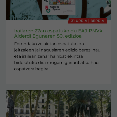
31 URRIA | BERRIA
Irailaren 27an ospatuko du EAJ-PNVk
Alderdi Egunaren 50. edizioa
Forondako zelaietan ospatuko da
jeltzaleen jai nagusiaren edizio berezi hau,
eta irailean zehar hainbat ekintza
bideratuko dira mugarri garrantzitsu hau
ospatzera begira.