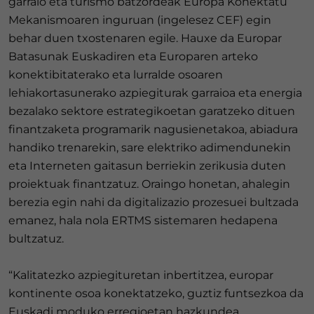
garraio eta turismo batzordeak Europa Konektatu
Mekanismoaren inguruan (ingelesez CEF) egin
behar duen txostenaren egile. Hauxe da Europar
Batasunak Euskadiren eta Europaren arteko
konektibitaterako eta lurralde osoaren
lehiakortasunerako azpiegiturak garraioa eta energia
bezalako sektore estrategikoetan garatzeko dituen
finantzaketa programarik nagusienetakoa, abiadura
handiko trenarekin, sare elektriko adimendunekin
eta Interneten gaitasun berriekin zerikusia duten
proiektuak finantzatuz. Oraingo honetan, ahalegin
berezia egin nahi da digitalizazio prozesuei bultzada
emanez, hala nola ERTMS sistemaren hedapena
bultzatuz.
“Kalitatezko azpiegituretan inbertitzea, europar
kontinente osoa konektatzeko, guztiz funtsezkoa da
Euskadi moduko erregioetan hazkundea