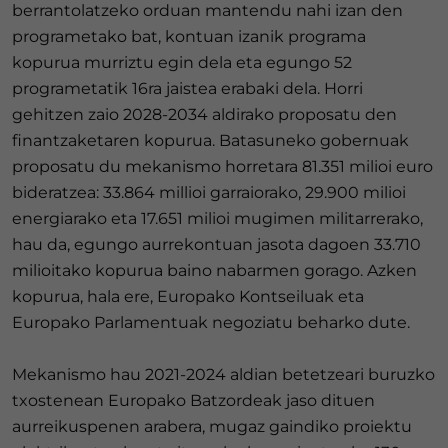
berrantolatzeko orduan mantendu nahi izan den
programetako bat, kontuan izanik programa
kopurua murriztu egin dela eta egungo 52
programetatik 16ra jaistea erabaki dela. Horri
gehitzen zaio 2028-2034 aldirako proposatu den
finantzaketaren kopurua. Batasuneko gobernuak
proposatu du mekanismo horretara 81.351 milioi euro
bideratzea: 33.864 millioi garraiorako, 29.900 milioi
energiarako eta 17.651 milioi mugimen militarrerako,
hau da, egungo aurrekontuan jasota dagoen 33.710
milioitako kopurua baino nabarmen gorago. Azken
kopurua, hala ere, Europako Kontseiluak eta
Europako Parlamentuak negoziatu beharko dute.
Mekanismo hau 2021-2024 aldian betetzeari buruzko
txostenean Europako Batzordeak jaso dituen
aurreikuspenen arabera, mugaz gaindiko proiektu