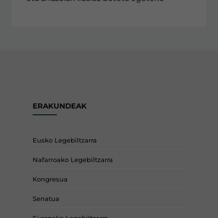
ERAKUNDEAK
Eusko Legebiltzarra
Nafarroako Legebiltzarra
Kongresua
Senatua