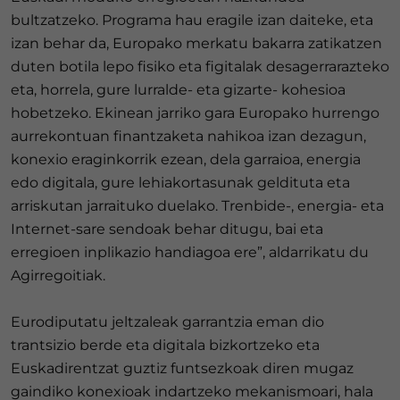
bultzatzeko. Programa hau eragile izan daiteke, eta
izan behar da, Europako merkatu bakarra zatikatzen
duten botila lepo fisiko eta figitalak desagerrarazteko
eta, horrela, gure lurralde- eta gizarte- kohesioa
hobetzeko. Ekinean jarriko gara Europako hurrengo
aurrekontuan finantzaketa nahikoa izan dezagun,
konexio eraginkorrik ezean, dela garraioa, energia
edo digitala, gure lehiakortasunak geldituta eta
arriskutan jarraituko duelako. Trenbide-, energia- eta
Internet-sare sendoak behar ditugu, bai eta
erregioen inplikazio handiagoa ere”, aldarrikatu du
Agirregoitiak.
Eurodiputatu jeltzaleak garrantzia eman dio
trantsizio berde eta digitala bizkortzeko eta
Euskadirentzat guztiz funtsezkoak diren mugaz
gaindiko konexioak indartzeko mekanismoari, hala