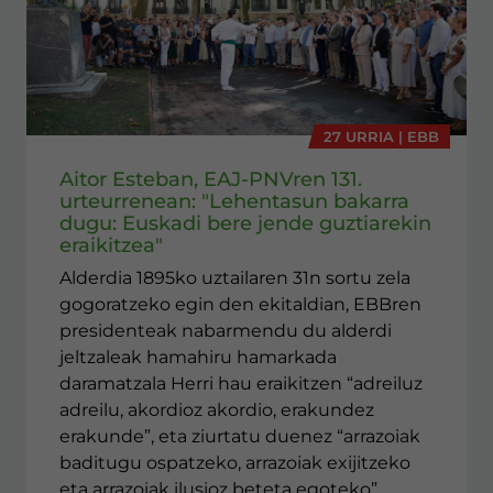
27 URRIA | EBB
Aitor Esteban, EAJ-PNVren 131.
urteurrenean: "Lehentasun bakarra
dugu: Euskadi bere jende guztiarekin
eraikitzea"
Alderdia 1895ko uztailaren 31n sortu zela
gogoratzeko egin den ekitaldian, EBBren
presidenteak nabarmendu du alderdi
jeltzaleak hamahiru hamarkada
daramatzala Herri hau eraikitzen “adreiluz
adreilu, akordioz akordio, erakundez
erakunde”, eta ziurtatu duenez “arrazoiak
baditugu ospatzeko, arrazoiak exijitzeko
eta arrazoiak ilusioz beteta egoteko”