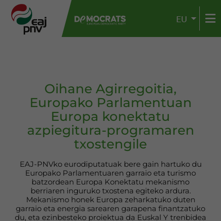
EU
Oihane Agirregoitia,
Europako Parlamentuan
Europa konektatu
azpiegitura-programaren
txostengile
EAJ-PNVko eurodiputatuak bere gain hartuko du
Europako Parlamentuaren garraio eta turismo
batzordean Europa Konektatu mekanismo
berriaren inguruko txostena egiteko ardura.
Mekanismo honek Europa zeharkatuko duten
garraio eta energia sarearen garapena finantzatuko
du, eta ezinbesteko proiektua da Euskal Y trenbidea