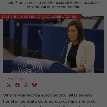
edo Frantziarekiko interkonexio elektrikoa bezalako
proiektuak aurrera eramateko
2025 URRIAK 03
|
EUROPAKO LEGEBILTZARRA
PARTEKATU
Oihane Agirregoitia eurodiputatu jeltzalea aste
honetan izendatu dute Europako Parlamentuko