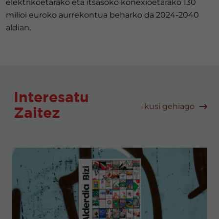
elektrikoetarako eta itsasoko konexioetarako 130
milioi euroko aurrekontua beharko da 2024-2040
aldian.
Interesatu
Ikusi gehiago
Zaitez