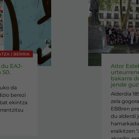
ATZA | BERRIA
 du EAJ-
Aitor Est
 50.
urteurren
bakarra d
jende guzt
tuko da
Alderdia 18
izio berezi
zela gogora
nbat ekintza
EBBren pr
rrantzitsu
du alderdi 
hamarkada 
eraikitzen “
akordio, er