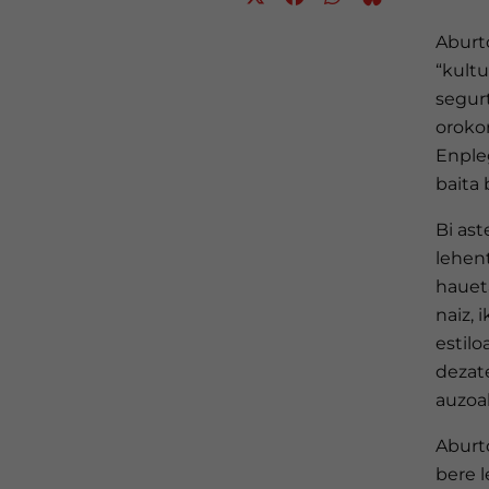
Aburt
“kultu
segur
orokor
Enpleg
baita 
Bi ast
lehent
hauet
naiz,
estilo
dezat
auzoak
Aburt
bere l