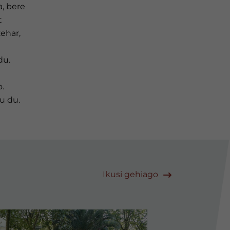
a, bere
t
ehar,
du.
o.
u du.
Ikusi gehiago