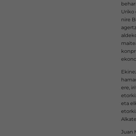
behar
Uriko
nire 
agert
aldek
maitea
konpro
ekonom
Ekinez
hamar
ere, i
etorki
eta el
etork
Alkate
Juan M