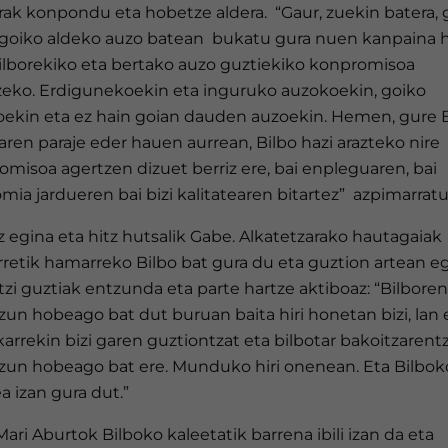
rak konpondu eta hobetze aldera. “Gaur, zuekin batera, 
 goiko aldeko auzo batean bukatu gura nuen kanpaina 
Bilborekiko eta bertako auzo guztiekiko konpromisoa
zeko. Erdigunekoekin eta inguruko auzokoekin, goiko
oekin eta ez hain goian dauden auzoekin. Hemen, gure 
ren paraje eder hauen aurrean, Bilbo hazi arazteko nire
misoa agertzen dizuet berriz ere, bai enpleguaren, bai
ia jardueren bai bizi kalitatearen bitartez” azpimarratu
 egina eta hitz hutsalik Gabe. Alkatetzarako hautagaiak
retik hamarreko Bilbo bat gura du eta guztion artean e
ritzi guztiak entzunda eta parte hartze aktiboaz: “Bilbore
zun hobeago bat dut buruan baita hiri honetan bizi, lan 
karrekin bizi garen guztiontzat eta bilbotar bakoitzarent
izun hobeago bat ere. Munduko hiri onenean. Eta Bilbok
a izan gura dut.”
ari Aburtok Bilboko kaleetatik barrena ibili izan da eta