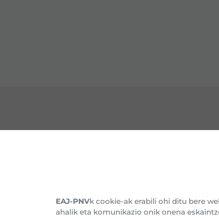
HARREMANETARAKO
EZA
Gure Egoitzak
Barn
Alderdikidetu
Histo
EAJ-PNV
k cookie-ak erabili ohi ditu bere 
ahalik eta komunikazio onik onena eskaintz
Harpidetu buletinera
Batz