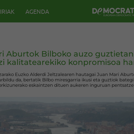
IRIAK
AGENDA
i Aburtok Bilboko auzo guztieta
izi kalitatearekiko konpromisoa ha
tzarako Euzko Alderdi Jeltzalearen hautagai Juan Mari Aburt
rbildu da, bertatik Bilbo miresgarria ikusi eta guztiok bategin
orkizunerako eskaintzen dituen aukeren inguruan pentsatze