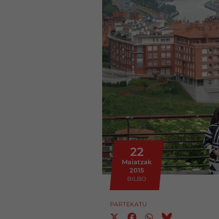
22
Maiatzak
2015
BILBO
PARTEKATU