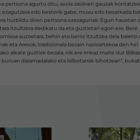
 pertsona agurtu ditu, axola zaizkien gauzak kontatzer
iak ezagutzera edo besterik gabe, musu edo besarkada ba
ra hurbildu diren pertsona ezezagunak. Egun hauetan z
ara itzultzera dedikatu da eta guztietan egon ere. Bere
misoa auzoetara, behin eta berriz itzultzea dela baietsi 
ak eta Aresok, tradizionala bezain nazioartekoa den hiri
ko alkate guztiek bezala, nik ere irrikaz maite dut Bilba
o buruan daramadalako eta bilbotarrak bihotzean”, bukat