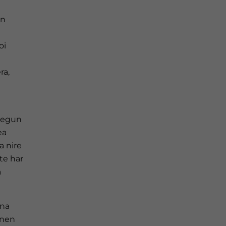
an
oi
ra,
5 egun
ea
a nire
rte har
a
ina
onen