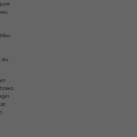
gure
hau,
Bilbo
 du.
gin
ntzako
egin
zat
o