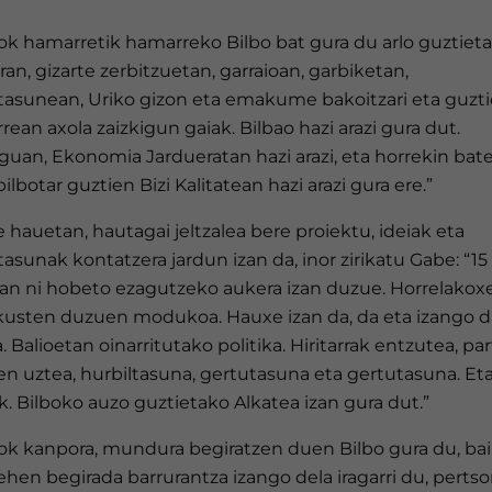
ok hamarretik hamarreko Bilbo bat gura du arlo guztiet
ran, gizarte zerbitzuetan, garraioan, garbiketan,
tasunean, Uriko gizon eta emakume bakoitzari eta guzti
rean axola zaizkigun gaiak. Bilbao hazi arazi gura dut.
uan, Ekonomia Jardueratan hazi arazi, eta horrekin bate
bilbotar guztien Bizi Kalitatean hazi arazi gura ere.”
e hauetan, hautagai jeltzalea bere proiektu, ideiak eta
asunak kontatzera jardun izan da, inor zirikatu Gabe: “1
an ni hobeto ezagutzeko aukera izan duzue. Horrelakox
 ikusten duzuen modukoa. Hauxe izan da, da eta izango d
a. Balioetan oinarritutako politika. Hiritarrak entzutea, pa
en uztea, hurbiltasuna, gertutasuna eta gertutasuna. Et
. Bilboko auzo guztietako Alkatea izan gura dut.”
ok kanpora, mundura begiratzen duen Bilbo gura du, ba
ehen begirada barrurantza izango dela iragarri du, perts