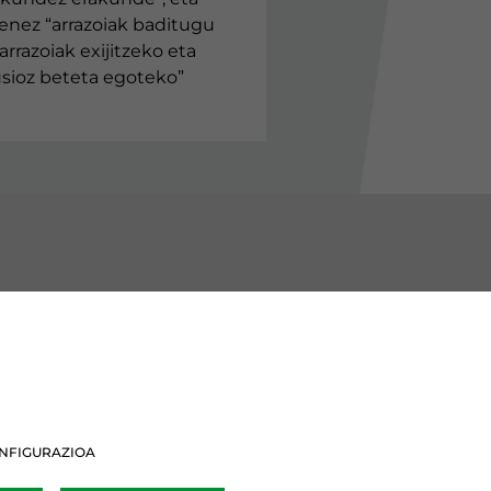
enez “arrazoiak baditugu
arrazoiak exijitzeko eta
lusioz beteta egoteko”
BURU BATZARRAK
Araba Buru Batzar
Bizkai Buru Batzar
NFIGURAZIOA
Gipuzko Buru Batzar