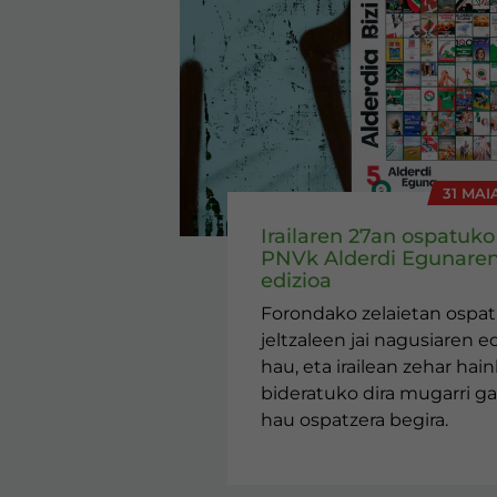
31 MAI
Irailaren 27an ospatuko
PNVk Alderdi Egunaren
edizioa
Forondako zelaietan ospa
jeltzaleen jai nagusiaren ed
hau, eta irailean zehar hai
bideratuko dira mugarri ga
hau ospatzera begira.