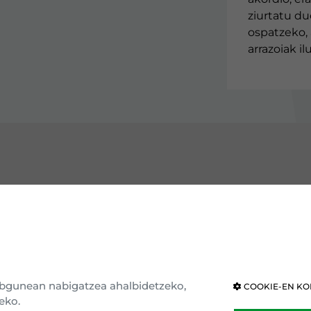
ziurtatu du
ospatzeko, 
arrazoiak i
GUTU EAJ-PNV
ERAKUNDEAK
e erakundea
Eusko Legebiltzarra
ria eta ideologia
Nafarroako Legebiltzarra
webgunean nabigatzea ahalbidetzeko,
COOKIE-EN KO
eko.
ar nagusia
Kongresua