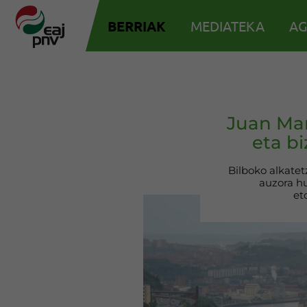
BERRIAK
MEDIATEKA
AG
Juan Mar
eta b
Bilboko alkate
auzora hu
et