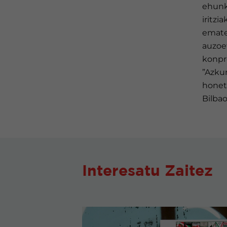
ehunka
iritz
emate
auzoet
konpro
”Azkun
honeta
Bilba
Interesatu Zaitez