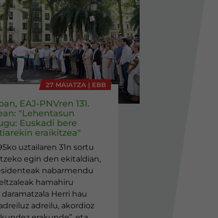
27 MAIATZA | EBB
eban, EAJ-PNVren 131.
ean: "Lehentasun
ugu: Euskadi bere
iarekin eraikitzea"
95ko uztailaren 31n sortu
tzeko egin den ekitaldian,
esidenteak nabarmendu
jeltzaleak hamahiru
daramatzala Herri hau
adreiluz adreilu, akordioz
akundez erakunde”, eta