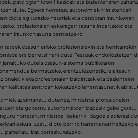
dak, patologien kronifikazioak eta biztanleriaren zahart
tzen dute. Egoera horretan, autonomiek Ministerioari
zen diote egiturazko neurriak eta denboran iraunkorrak
tzeko, profesionalen eskuragarritasuna indartzeko eta
maren iraunkortasuna bermatzeko.
itateek osasun arloko profesionalekin eta herritarrekin
omisoa ere berretsi nahi dute. Testuak ondorioztatzen 
n jarraituko dutela osasun-sistema publikoaren
ionamendua bermatzeko, erantzukizunetik, leialtasun
uzionaletik eta profesionalen baldintzak eta pazienteen
ren kalitatea zentroan kokatzeko lehentasunetik abiatut
omiek azpimarratu dutenez, ministroa profesionalen,
katuen eta gobernu autonomikoen babesik gabe geratu 
nguru horretan, ministroa "bakarrik" dagoela adierazi dut
erioari eskua luzatu diote berriro harremanari heltzeko e
ru partekatu bat berreskuratzeko.