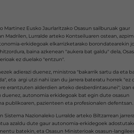
to Martinez Eusko Jaurlaritzako Osasun sailburuak gaur
n Madrilen, Lurralde arteko Kontseiluaren ostean, azpim
tonomia-erkidegoak elkarrizketarako borondatearekin j
 hitzordura, baina azkenean "aukera bat galdu" dela, Osa
erioak ez duelako "entzun".
ezek adierazi duenez, ministroa "bakarrik sartu da eta b
da", eta argi utzi nahi izan du jarrera bateratu horrek "ez 
ere erantzuten alderdien arteko desberdintasunei"; izan 
u duenez, autonomia erkidegoak bat egin dute osasun
ma publikoaren, pazienteen eta profesionalen defentsan.
 Sistema Nazionaleko Lurralde arteko Biltzarrean jarrer
atua azaldu dute gaur autonomia-erkidegoek adostutak
entu batekin, eta Osasun Ministerioak osasun-langilee