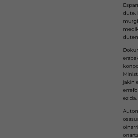
Espar
dute. 
murgil
medik
duten 
Dokum
erabak
konpo
Minis
jakin 
erref
ez da.
Auton
osasu
oinarr
onartz