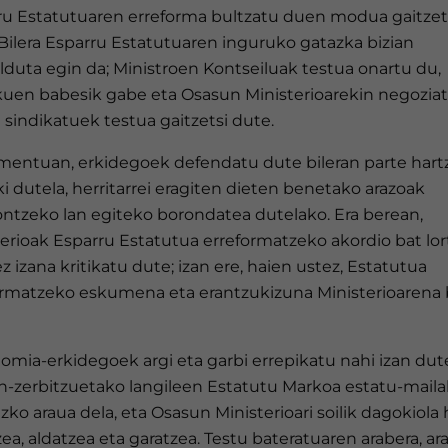
ru Estatutuaren erreforma bultzatu duen modua gaitzet
Bilera Esparru Estatutuaren inguruko gatazka bizian
duta egin da; Ministroen Kontseiluak testua onartu du,
uen babesik gabe eta Osasun Ministerioarekin negozia
sindikatuek testua gaitzetsi dute.
entuan, erkidegoek defendatu dute bileran parte hart
i dutela, herritarrei eragiten dieten benetako arazoak
ntzeko lan egiteko borondatea dutelako. Era berean,
terioak Esparru Estatutua erreformatzeko akordio bat lo
ez izana kritikatu dute; izan ere, haien ustez, Estatutua
ormatzeko eskumena eta erantzukizuna Ministerioarena 
omia-erkidegoek argi eta garbi errepikatu nahi izan dut
n-zerbitzuetako langileen Estatutu Markoa estatu-mail
izko araua dela, eta Osasun Ministerioari soilik dagokiola
ea, aldatzea eta garatzea. Testu bateratuaren arabera, ar