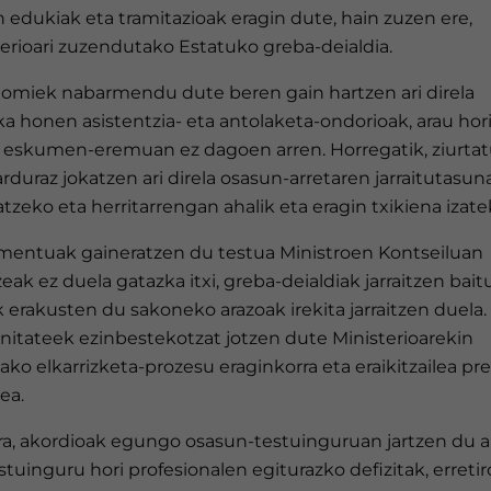
 edukiak eta tramitazioak eragin dute, hain zuzen ere,
erioari zuzendutako Estatuko greba-deialdia.
omiek nabarmendu dute beren gain hartzen ari direla
a honen asistentzia- eta antolaketa-ondorioak, arau hor
 eskumen-eremuan ez dagoen arren. Horregatik, ziurta
rduraz jokatzen ari direla osasun-arretaren jarraitutasun
zeko eta herritarrengan ahalik eta eragin txikiena izate
entuak gaineratzen du testua Ministroen Kontseiluan
eak ez duela gatazka itxi, greba-deialdiak jarraitzen bait
 erakusten du sakoneko arazoak irekita jarraitzen duela.
itateek ezinbestekotzat jotzen dute Ministerioarekin
ko elkarrizketa-prozesu eraginkorra eta eraikitzailea pr
zea.
ra, akordioak egungo osasun-testuinguruan jartzen du ar
stuinguru hori profesionalen egiturazko defizitak, erreti