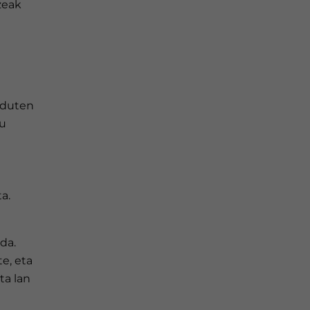
zeak
 duten
du
a.
da.
e, eta
ta lan