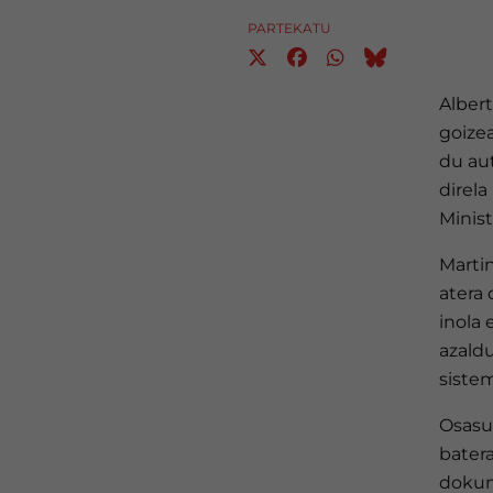
PARTEKATU
Alber
goizea
du au
direla
Minist
Martin
atera 
inola 
azald
siste
Osasun
bater
dokum