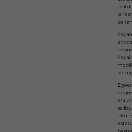
deitut
lanea
baita
Espar
erkide
negoz
Espai
mobili
aurrep
Egoer
negoz
eta p
sailbu
ditu:
estat
bazter