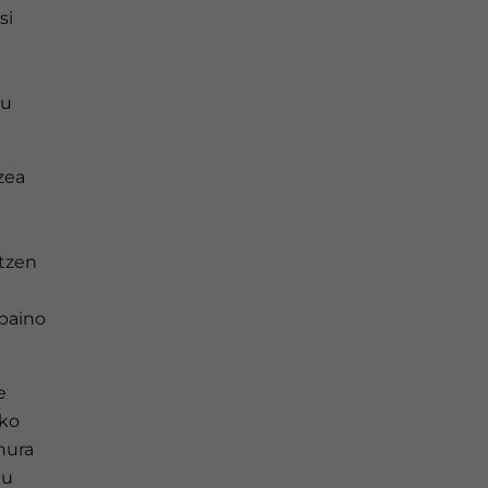
si
tu
zea
rtzen
baino
e
ako
 hura
au