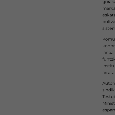
goraka
marka
eskat
bultza
siste
Komun
konpr
lanea
funtz
instit
arreta
Auton
sindi
Testui
Minist
espar