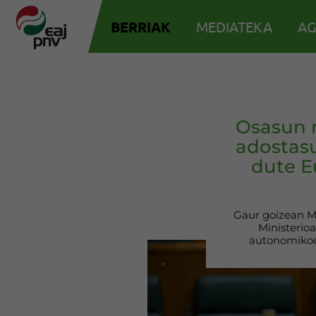
BERRIAK
MEDIATEKA
AG
Osasun 
adostasu
dute E
Gaur goizean Ma
Ministerioa
autonomikoe