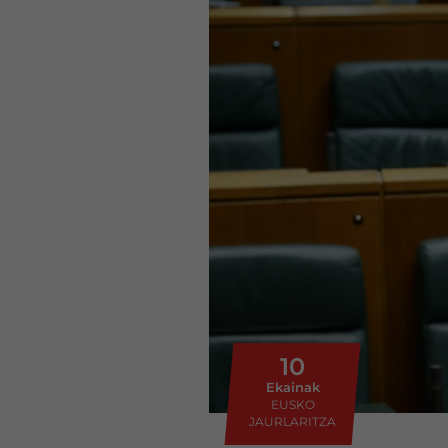
10
Ekainak
EUSKO
JAURLARITZA