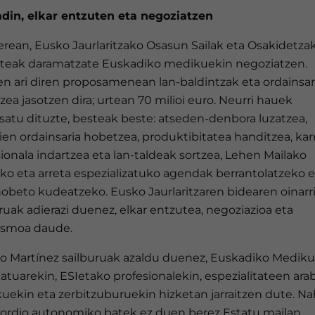
din, elkar entzuten eta negoziatzen
erean, Eusko Jaurlaritzako Osasun Sailak eta Osakidetza
eteak daramatzate Euskadiko medikuekin negoziatzen.
en ari diren proposamenean lan-baldintzak eta ordainsar
ea jasotzen dira; urtean 70 milioi euro. Neurri hauek
satu dituzte, besteak beste: atseden-denbora luzatzea,
en ordainsaria hobetzea, produktibitatea handitzea, kar
ionala indartzea eta lan-taldeak sortzea, Lehen Mailako
ko eta arreta espezializatuko agendak berrantolatzeko e
hobeto kudeatzeko. Eusko Jaurlaritzaren bidearen oinarri
ruak adierazi duenez, elkar entzutea, negoziazioa eta
lismoa daude.
to Martínez sailburuak azaldu duenez, Euskadiko Medik
atuarekin, ESIetako profesionalekin, espezialitateen ara
uekin eta zerbitzuburuekin hizketan jarraitzen dute. Na
kordio autonomiko batek ez duen berez Estatu mailan