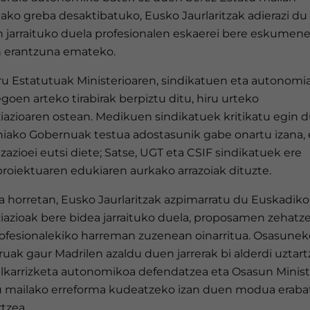
ako greba desaktibatuko, Eusko Jaurlaritzak adierazi du
n jarraituko duela profesionalen eskaerei bere eskumen
n erantzuna emateko.
ru Estatutuak Ministerioaren, sindikatuen eta autonomi
goen arteko tirabirak berpiztu ditu, hiru urteko
iazioaren ostean. Medikuen sindikatuek kritikatu egin 
niako Gobernuak testua adostasunik gabe onartu izana, 
zazioei eutsi diete; Satse, UGT eta CSIF sindikatuek ere
roiektuaren edukiaren aurkako arrazoiak dituzte.
a horretan, Eusko Jaurlaritzak azpimarratu du Euskadiko
iazioak bere bidea jarraituko duela, proposamen zehatz
rofesionalekiko harreman zuzenean oinarritua. Osasunek
ruak gaur Madrilen azaldu duen jarrerak bi alderdi uztar
 elkarrizketa autonomikoa defendatzea eta Osasun Minist
u mailako erreforma kudeatzeko izan duen modua eraba
tzea.