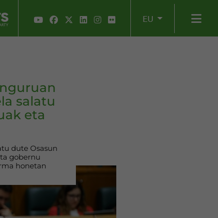
EU
inguruan
la salatu
uak eta
latu dute Osasun
 eta gobernu
orma honetan