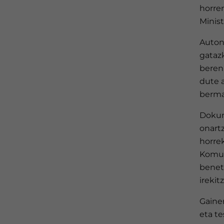
horren
Minist
Auton
gatazk
beren
dute a
bermat
Dokum
onartz
horrek
Komun
beneta
irekit
Gaine
eta te