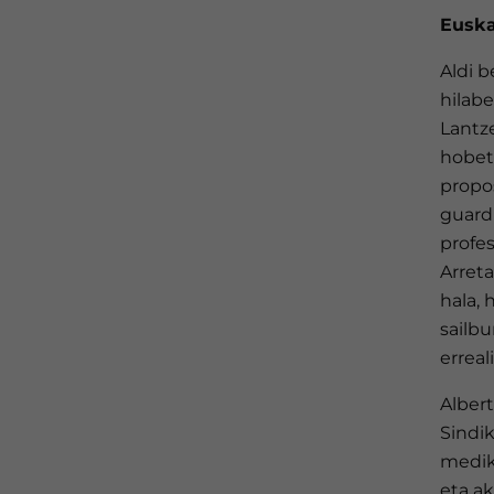
Euska
Aldi b
hilab
Lantz
hobetz
propo
guardi
profes
Arreta
hala, 
sailbu
errea
Alber
Sindik
medik
eta a