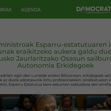
IRIAK
AGENDA
ministroak Esparru-estatutuaren 
nak eraikitzeko aukera galdu due
usko Jaurlaritzako Osasun sailbur
Autonomia Erkidegoek
drilen egin den Lurralde arteko Biltzarrean, erkidegoek sa
k ez duela adostasunik lortu profesionalekin, sindikatuekin
kin, Esparru Estatutua bere eskumen esklusiboa den erref