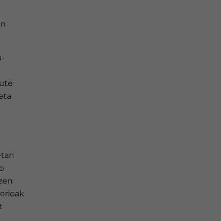
en
a-
dute
eta
etan
o
tzen
erioak
t