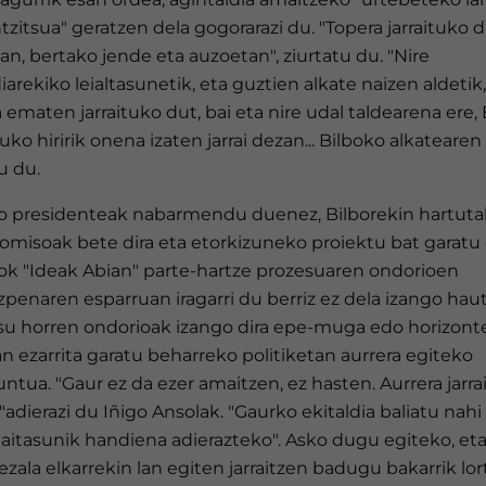
tzitsua" geratzen dela gogorarazi du. "Topera jarraituko d
n, bertako jende eta auzoetan", ziurtatu du. "Nire
iarekiko leialtasunetik, eta guztien alkate naizen aldetik,
ematen jarraituko dut, bai eta nire udal taldearena ere, 
o hiririk onena izaten jarrai dezan... Bilboko alkatearen 
u du.
 presidenteak nabarmendu duenez, Bilborekin hartut
omisoak bete dira eta etorkizuneko proiektu bat garatu 
ok "Ideak Abian" parte-hartze prozesuaren ondorioen
penaren esparruan iragarri du berriz ez dela izango haut
su horren ondorioak izango dira epe-muga edo horizont
 ezarrita garatu beharreko politiketan aurrera egiteko
ntua. "Gaur ez da ezer amaitzen, ez hasten. Aurrera jarra
adierazi du Iñigo Ansolak. "Gaurko ekitaldia baliatu nah
aitasunik handiena adierazteko". Asko dugu egiteko, eta
ezala elkarrekin lan egiten jarraitzen badugu bakarrik lo