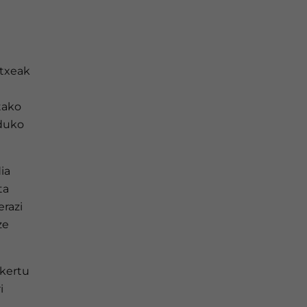
Etxeak
tako
nduko
ia
ta
erazi
ze
skertu
i