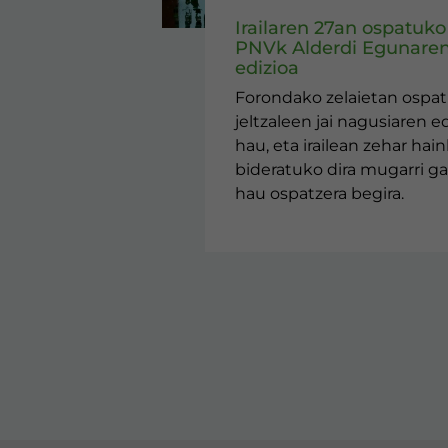
Irailaren 27an ospatuko
PNVk Alderdi Egunaren
edizioa
Forondako zelaietan ospa
jeltzaleen jai nagusiaren ed
hau, eta irailean zehar hai
bideratuko dira mugarri ga
hau ospatzera begira.