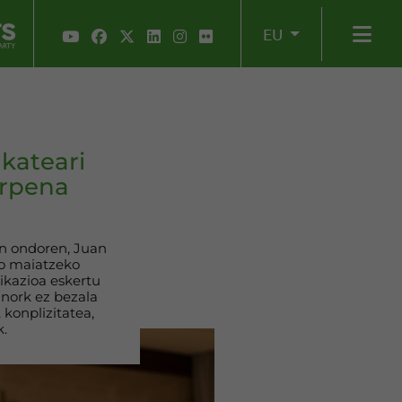
EU
kateari
orpena
en ondoren, Juan
ko maiatzeko
ikazioa eskertu
Inork ez bezala
 konplizitatea,
.