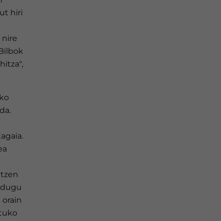
ut hiri
 nire
Bilbok
hitza",
ako
da.
agaia.
ea
itzen
i dugu
 orain
rtuko