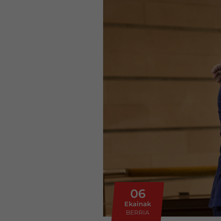
06
Ekainak
BERRIA