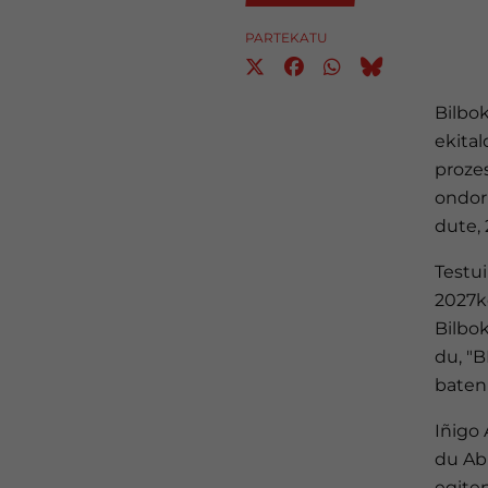
PARTEKATU
Bilbok
ekital
prozes
ondor
dute,
Testui
2027ko
Bilbok
du, "
baten 
Iñigo
du Ab
egite