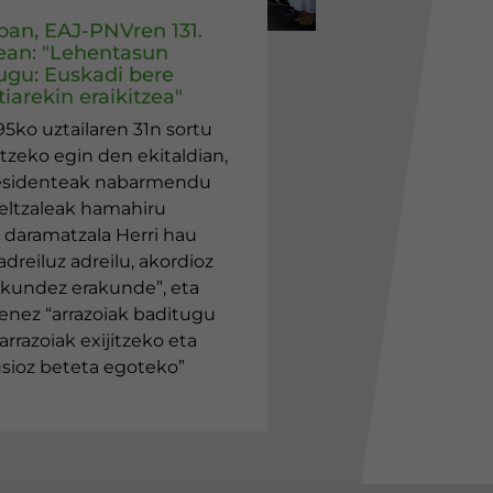
eban, EAJ-PNVren 131.
ean: "Lehentasun
ugu: Euskadi bere
iarekin eraikitzea"
95ko uztailaren 31n sortu
tzeko egin den ekitaldian,
esidenteak nabarmendu
jeltzaleak hamahiru
daramatzala Herri hau
adreiluz adreilu, akordioz
akundez erakunde”, eta
enez “arrazoiak baditugu
arrazoiak exijitzeko eta
lusioz beteta egoteko”