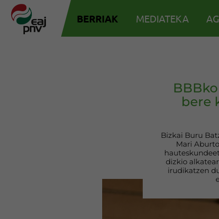
BERRIAK
MEDIATEKA
AG
BBBko 
bere 
Bizkai Buru Bat
Mari Aburto
hauteskundeeta
dizkio alkatea
irudikatzen du