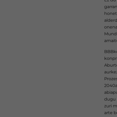
garran
honeta
alderd
onena 
Munduk
amait
BBBko
konpr
Aburt
aurkez
Proze
2040an
abiapu
dugu "
zuri m
arte b