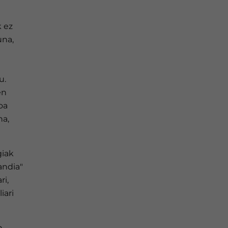
k ez
una,
u.
en
oa
na,
giak
andia"
ri,
iari
n