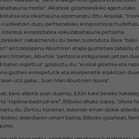
abaltasuna medio". Alkateak gizartearekiko agertutako
bilitatea eta elkartasuna azpimarratu ditu Ansolak. "Inor
a irudikatzen duzu pertsonekiko konpromisoa: hurbiltas
, interesa, konplizitatea, eskuzabaltasuna pertsona
tzarekiko" nabarmendu du berari zuzenduta. Bere "balio
en" aintzatespena Aburtoren etapa guztietara zabaldu d
aren hitzetan, Aburtok "pertsona erdigunean jartzen du
i baten espiritua" gorpuztu du, "euskal gizartea eta nazi
ona guztien errespetutik eta ekarpenetik eraikitzen due
tzean utzi gabe... Juan Mari Aburtoren ikurra".
eak, bere aldetik esan duenez, EAJn kate bereko katebe
eta "topikoa badirudi ere”, Bilboko alkate izatea, “ohore h
nartu du. Zentzu horretan, eskerrak eman dizkie alderdia
ikideei, alderdiaren oinarri baitira, Bilboko gizarteari, famil
gunei.
agurrik esan ordea, agintaldia amaitzeko "urtebeteko la