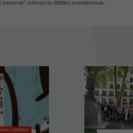
u lorpenak", adierazi du BBBko presidenteak.
AINA | BERRIA