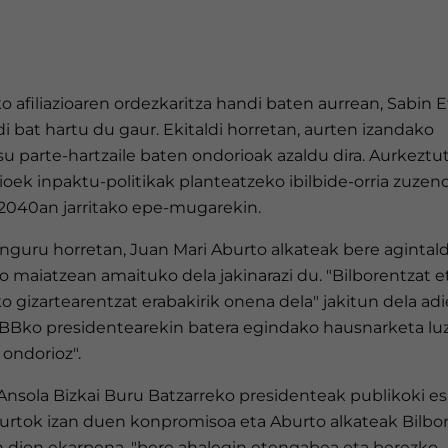
o afiliazioaren ordezkaritza handi baten aurrean, Sabin 
di bat hartu du gaur. Ekitaldi horretan, aurten izandako
u parte-hartzaile baten ondorioak azaldu dira. Aurkeztu
ioek inpaktu-politikak planteatzeko ibilbide-orria zuze
 2040an jarritako epe-mugarekin.
nguru horretan, Juan Mari Aburto alkateak bere agintald
 maiatzean amaituko dela jakinarazi du. "Bilborentzat e
o gizartearentzat erabakirik onena dela" jakitun dela adi
BBBko presidentearekin batera egindako hausnarketa lu
ondorioz".
 Ansola Bizkai Buru Batzarreko presidenteak publikoki e
urtok izan duen konpromisoa eta Aburto alkateak Bilbor
n dion ekarpena, "bere ahalegin etengabea eta berezko