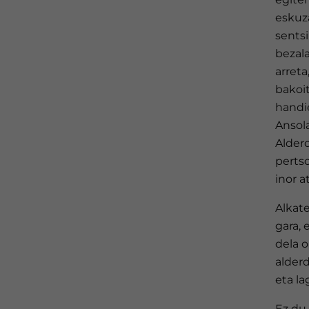
eskuz
sentsi
bezal
arreta
bakoi
handi
Ansol
Alderd
perts
inor a
Alkat
gara, 
dela o
alderd
eta la
Ez du 