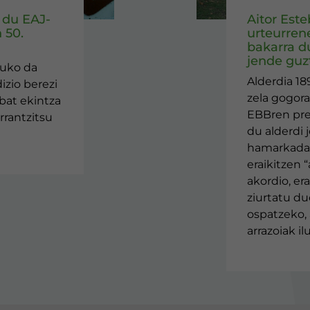
 du EAJ-
Aitor Est
 50.
urteurren
bakarra d
jende guzt
tuko da
Alderdia 18
izio berezi
zela gogora
nbat ekintza
EBBren pr
rrantzitsu
du alderdi 
hamarkada 
eraikitzen “
akordio, er
ziurtatu du
ospatzeko, 
arrazoiak i