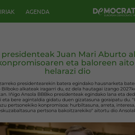
IRIAK
AGENDA
presidenteak Juan Mari Aburto al
konpromisoaren eta baloreen ait
helarazi dio
zarreko presidentearekin batera egindako hausnarketa bat
 Bilboko alkateak iragarri du, ez dela hautagai izango 2027
n. Iñigo Ansola BBBko presidenteak egindako lana eta ded
ri eta bere agintaldia gidatu duen gizatasuna goraipatu du. "
zu pertsonekiko konpromisoa: hurbiltasuna, arreta, interesa,
eskuzabaltasuna pertsona bakoitzarekiko" aitortu dio Ansolak