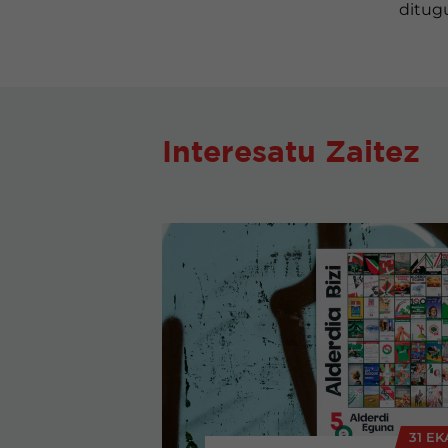
ditug
Interesatu Zaitez
31 EK