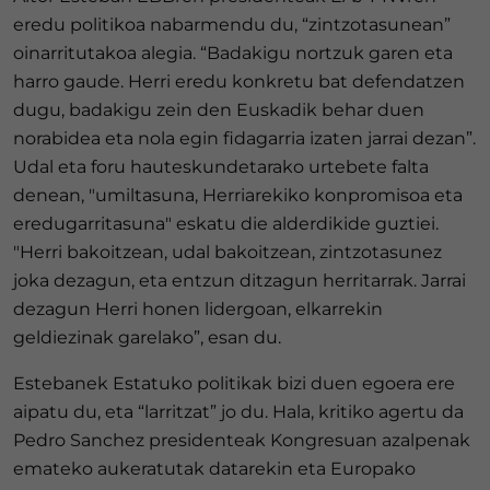
eredu politikoa nabarmendu du, “zintzotasunean”
oinarritutakoa alegia. “Badakigu nortzuk garen eta
harro gaude. Herri eredu konkretu bat defendatzen
dugu, badakigu zein den Euskadik behar duen
norabidea eta nola egin fidagarria izaten jarrai dezan”.
Udal eta foru hauteskundetarako urtebete falta
denean, "umiltasuna, Herriarekiko konpromisoa eta
eredugarritasuna" eskatu die alderdikide guztiei.
"Herri bakoitzean, udal bakoitzean, zintzotasunez
joka dezagun, eta entzun ditzagun herritarrak. Jarrai
dezagun Herri honen lidergoan, elkarrekin
geldiezinak garelako”, esan du.
Estebanek Estatuko politikak bizi duen egoera ere
aipatu du, eta “larritzat” jo du. Hala, kritiko agertu da
Pedro Sanchez presidenteak Kongresuan azalpenak
emateko aukeratutak datarekin eta Europako