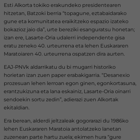
Esti Alkorta tokiko erakundeko presidentearen
hitzetan, Batzoki berria “topagune, eztabaidarako
gune eta komunitatea eraikitzeko espazio izateko
bokazioz jaio da”, urte bereziki esanguratsu honetan;
izan ere, Lasarte-Oria udalerri independente gisa
eratu zeneko 40. urteurrena eta lehen Euskararen
Maratoiaren 40. urteurrena ospatzen dira aurten.
EAJ-PNVk aldarrikatu du bi mugarri historiko
horietan izan zuen paper erabakigarria. “Desanexio
prozesuan lehen lerroan egon ginen, egonkortasuna,
erantzukizuna eta lana eskainiz, Lasarte-Oria oinarri
sendoekin sortu zedin”, adierazi zuen Alkortak
ekitaldian.
Era berean, alderdi jeltzaleak gogorarazi du 1986ko
lehen Euskararen Maratoia antolatzeko lanetan
zuzenean parte hartu zuela; ekimen hura “gure