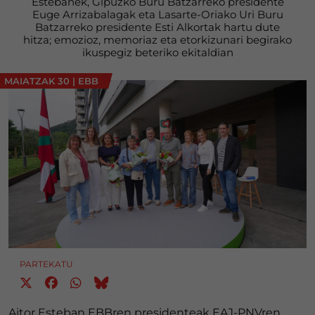
Estebanek, Gipuzko Buru Batzarreko presidente
Euge Arrizabalagak eta Lasarte-Oriako Uri Buru
Batzarreko presidente Esti Alkortak hartu dute
hitza; emozioz, memoriaz eta etorkizunari begirako
ikuspegiz beteriko ekitaldian
MAIATZAK 30
|
EBB
PARTEKATU
Aitor Esteban EBBren presidenteak EAJ-PNVren