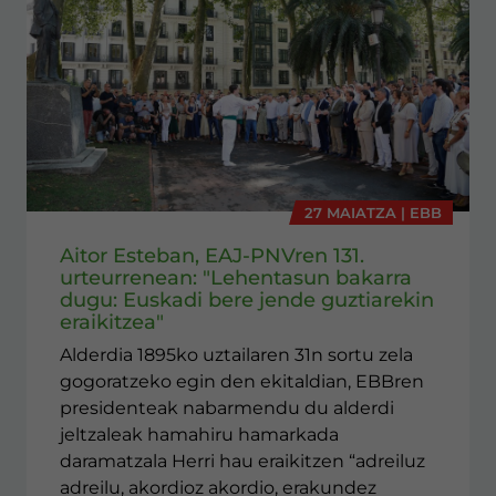
27 MAIATZA | EBB
Aitor Esteban, EAJ-PNVren 131.
urteurrenean: "Lehentasun bakarra
dugu: Euskadi bere jende guztiarekin
eraikitzea"
Alderdia 1895ko uztailaren 31n sortu zela
gogoratzeko egin den ekitaldian, EBBren
presidenteak nabarmendu du alderdi
jeltzaleak hamahiru hamarkada
daramatzala Herri hau eraikitzen “adreiluz
adreilu, akordioz akordio, erakundez