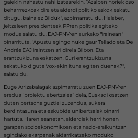
gaiekin nahastu nahi izatearekin. “Azalpen horiek oso
beharrrezkoak dira eta alderdi politiko askok eskatu
ditugu, baina ez Bilduk", azpimarratu du. Halaber,
jeltzaleen presidenteak PPren politika egiteko
modua salatu du, EAJ-PNVren aurkako "irainean"
oinarrituta. "Apustu egingo nuke gaur Tellado eta De
Andrés EAJ iraintzen ari direla Bilbon. Eta
erantzukizuna eskatzen. Guri erantzukizuna
eskatuko digute Vox-ekin ituna egiten duenak?",
salatu du.
Euge Arrizabalagak azpimarratu zuen EAJ-PNVren
eredua “proiektu abertzalea” dela, Euskadi osatzen
duten pertsona guztiei zuzendua, aukera
berdintasuna eta eskubide unibertsalak oinarri
hartuta. Haren esanetan, alderdiak herri honen
garapen sozioekonomikoan eta nazio-eraikuntzan
egindako ekarpenak aldarrikatzeko moduko