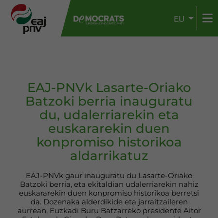
EU
EAJ-PNVk Lasarte-Oriako
Batzoki berria inauguratu
du, udalerriarekin eta
euskararekin duen
konpromiso historikoa
aldarrikatuz
EAJ-PNVk gaur inauguratu du Lasarte-Oriako
Batzoki berria, eta ekitaldian udalerriarekin nahiz
euskararekin duen konpromiso historikoa berretsi
da. Dozenaka alderdikide eta jarraitzaileren
aurrean, Euzkadi Buru Batzarreko presidente Aitor