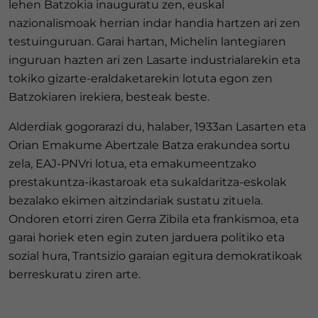
lehen Batzokia inauguratu zen, euskal
nazionalismoak herrian indar handia hartzen ari zen
testuinguruan. Garai hartan, Michelin lantegiaren
inguruan hazten ari zen Lasarte industrialarekin eta
tokiko gizarte-eraldaketarekin lotuta egon zen
Batzokiaren irekiera, besteak beste.
Alderdiak gogorarazi du, halaber, 1933an Lasarten eta
Orian Emakume Abertzale Batza erakundea sortu
zela, EAJ-PNVri lotua, eta emakumeentzako
prestakuntza-ikastaroak eta sukaldaritza-eskolak
bezalako ekimen aitzindariak sustatu zituela.
Ondoren etorri ziren Gerra Zibila eta frankismoa, eta
garai horiek eten egin zuten jarduera politiko eta
sozial hura, Trantsizio garaian egitura demokratikoak
berreskuratu ziren arte.