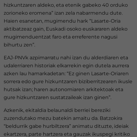
hizkuntzaren aldeko, eta etenik gabeko 40 orduko
zorioneko eromena” izan zela nabarmendu dute.
Haien esanetan, mugimendu hark “Lasarte-Oria
aktibatzeaz gain, Euskadi osoko euskararen aldeko
mugimenduentzat faro eta erreferente nagusi
bihurtu zen”.
EAJ-PNVk azpimarratu nahi izan du alderdiaren eta
udalerriaren historiak elkarrekin egin dutela aurrera
azken lau hamarkadetan: “Ez ginen Lasarte-Oriaren
sorrera edo gure hizkuntzaren biziberritzearen ikusle
hutsak izan; haren autonomiaren arkitektoak eta
gure hizkuntzaren sustatzaileak izan ginen”.
Azkenik, ekitaldia belaunaldi berriei bereziki
zuzendutako mezu batekin amaitu da. Batzokira
“beldurrik gabe hurbiltzera” animatu dituzte, ideiak
ekartzera, parte hartzera eta gauzak ikuspegi kritiko