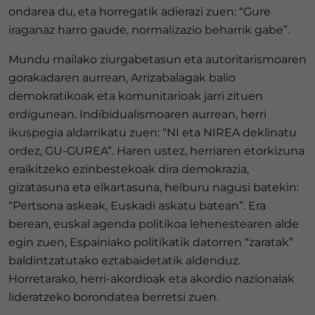
ondarea du, eta horregatik adierazi zuen: “Gure
iraganaz harro gaude, normalizazio beharrik gabe”.
Mundu mailako ziurgabetasun eta autoritarismoaren
gorakadaren aurrean, Arrizabalagak balio
demokratikoak eta komunitarioak jarri zituen
erdigunean. Indibidualismoaren aurrean, herri
ikuspegia aldarrikatu zuen: “NI eta NIREA deklinatu
ordez, GU-GUREA”. Haren ustez, herriaren etorkizuna
eraikitzeko ezinbestekoak dira demokrazia,
gizatasuna eta elkartasuna, helburu nagusi batekin:
“Pertsona askeak, Euskadi askatu batean”. Era
berean, euskal agenda politikoa lehenestearen alde
egin zuen, Espainiako politikatik datorren “zaratak”
baldintzatutako eztabaidetatik aldenduz.
Horretarako, herri-akordioak eta akordio nazionalak
lideratzeko borondatea berretsi zuen.