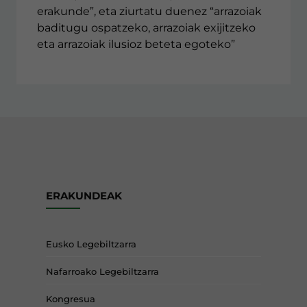
erakunde”, eta ziurtatu duenez “arrazoiak
baditugu ospatzeko, arrazoiak exijitzeko
eta arrazoiak ilusioz beteta egoteko”
ERAKUNDEAK
Eusko Legebiltzarra
Nafarroako Legebiltzarra
Kongresua