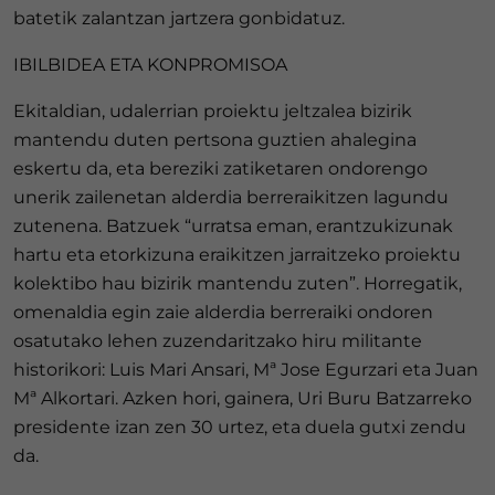
batetik zalantzan jartzera gonbidatuz.
IBILBIDEA ETA KONPROMISOA
Ekitaldian, udalerrian proiektu jeltzalea bizirik
mantendu duten pertsona guztien ahalegina
eskertu da, eta bereziki zatiketaren ondorengo
unerik zailenetan alderdia berreraikitzen lagundu
zutenena. Batzuek “urratsa eman, erantzukizunak
hartu eta etorkizuna eraikitzen jarraitzeko proiektu
kolektibo hau bizirik mantendu zuten”. Horregatik,
omenaldia egin zaie alderdia berreraiki ondoren
osatutako lehen zuzendaritzako hiru militante
historikori: Luis Mari Ansari, Mª Jose Egurzari eta Juan
Mª Alkortari. Azken hori, gainera, Uri Buru Batzarreko
presidente izan zen 30 urtez, eta duela gutxi zendu
da.