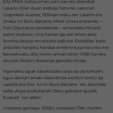
EAJ-PNVk balioa eman nahi izan dio alderdiak
Lasarte-Orian duen ibilbide historiko sakonari.
Gogorarazi duenez, 1930ean eratu zen Lasarte eta
Oriako Uri Buru Batzarra, Mikel Urreta oriatarrak —
Foru Diputatua izandakoak— emandako hitzaldi
baten ondoren. Une hartan igo zen lehen aldiz
ikurrina Azurza-ren etxeko balkoira. Ekitaldian balio
sinboliko handiko hainbat erreferentzia historiko ere
berreskuratu dira, horien artean lehen UBB hartako
diruzain Andoni Arozenak jasotako hitzak:
«Igandeko jayak zabaldutako aziya asi da loretzen;
egun abetan amabi Alderdikide berrikin loretu da
Lasarte eta Oria´ko Uri Buru Batzarra´ren abertzale
sailla. ¡Aupa euzkotarrak! ¡Batu gaitezen guziok
Euzkadi´ren alde!»
Urtebete geroago, 1932ko uztailaren 17an, herriko