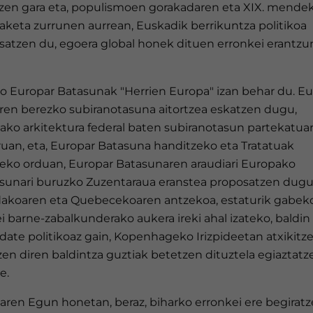
tzen gara eta, populismoen gorakadaren eta XIX. mende
aketa zurrunen aurrean, Euskadik berrikuntza politikoa
satzen du, egoera global honek dituen erronkei erantz
o Europar Batasunak "Herrien Europa" izan behar du. Eu
aren berezko subiranotasuna aitortzea eskatzen dugu,
ako arkitektura federal baten subiranotasun partekatua
ruan, eta, Europar Batasuna handitzeko eta Tratatuak
zeko orduan, Europar Batasunaren araudiari Europako
asunari buruzko Zuzentaraua eranstea proposatzen dugu
akoaren eta Quebecekoaren antzekoa, estaturik gabek
i barne-zabalkunderako aukera ireki ahal izateko, baldin 
date politikoaz gain, Kopenhageko Irizpideetan atxikitz
en diren baldintza guztiak betetzen dituztela egiaztatz
e.
aren Egun honetan, beraz, biharko erronkei ere begirat