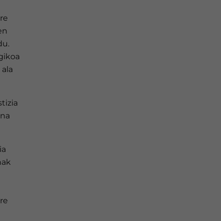
re
en
du.
gikoa
 ala
tizia
una
ia
nak
ure