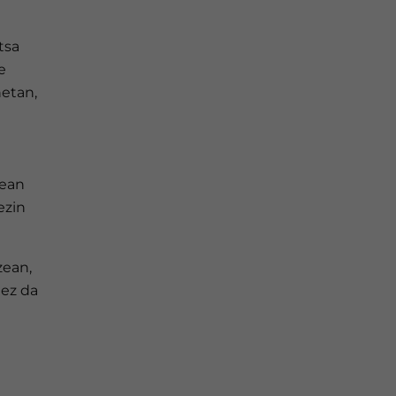
tsa
e
etan,
kean
ezin
zean,
 ez da