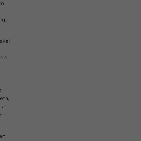
ko
ungo
skal
ren
,
o
eta,
eko
en
zen