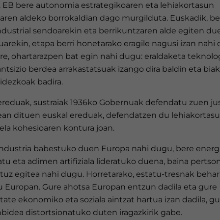
. EB bere autonomia estrategikoaren eta lehiakortasun
laren aldeko borrokaldian dago murgilduta. Euskadik, be
ndustrial sendoarekin eta berrikuntzaren alde egiten du
arekin, etapa berri honetarako eragile nagusi izan nahi 
re, ohartarazpen bat egin nahi dugu: eraldaketa teknolo
antsizio berdea arrakastatsuak izango dira baldin eta biak
idezkoak badira.
ereduak, sustraiak 1936ko Gobernuak defendatu zuen jus
lean dituen euskal ereduak, defendatzen du lehiakortas
ela kohesioaren kontura joan.
industria babestuko duen Europa nahi dugu, bere energ
u eta adimen artifiziala lideratuko duena, baina pertso
tuz egitea nahi dugu. Horretarako, estatu-tresnak behar
u Europan. Gure ahotsa Europan entzun dadila eta gure
itate ekonomiko eta soziala aintzat hartua izan dadila, g
bidea distortsionatuko duten iragazkirik gabe.