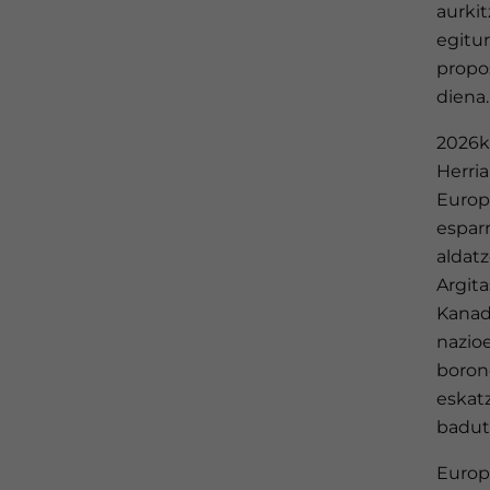
aurki
egitur
propo
diena.
2026k
Herri
Europ
espar
aldat
Argit
Kanad
nazioe
boron
eskatz
badut
Europ