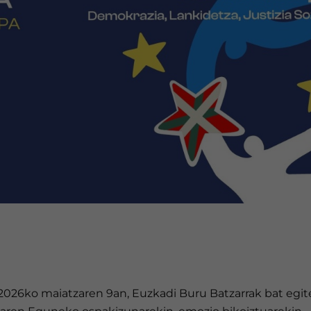
 2026ko maiatzaren 9an, Euzkadi Buru Batzarrak bat egi