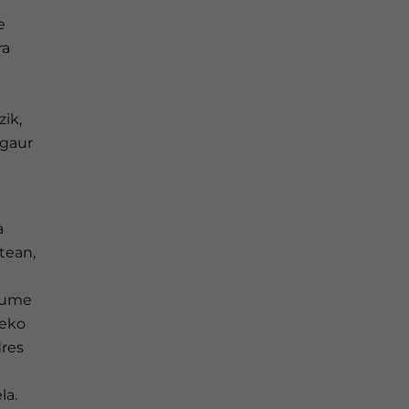
e
ra
ik,
 gaur
a
tean,
akume
neko
dres
la.