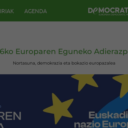
IRIAK
AGENDA
6ko Europaren Eguneko Adieraz
Nortasuna, demokrazia eta bokazio europazalea