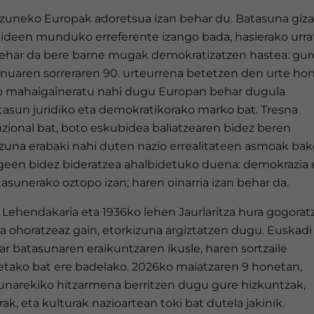
izuneko Europak adoretsua izan behar du. Batasuna giza
ideen munduko erreferente izango bada, hasierako urra
behar da bere barne mugak demokratizatzen hastea: gur
nuaren sorreraren 90. urteurrena betetzen den urte hon
ro mahaigaineratu nahi dugu Europan behar dugula
tasun juridiko eta demokratikorako marko bat. Tresna
uzional bat, boto eskubidea baliatzearen bidez beren
izuna erabaki nahi duten nazio errealitateen asmoak ba
egeen bidez bideratzea ahalbidetuko duena: demokrazia 
asunerako oztopo izan; haren oinarria izan behar da.
 Lehendakaria eta 1936ko lehen Jaurlaritza hura gogorat
a ohoratzeaz gain, etorkizuna argiztatzen dugu. Euskadi
r batasunaren eraikuntzaren ikusle, haren sortzaile
etako bat ere badelako. 2026ko maiatzaren 9 honetan,
unarekiko hitzarmena berritzen dugu gure hizkuntzak,
ak, eta kulturak nazioartean toki bat dutela jakinik.