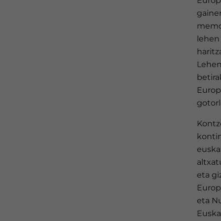
Europ
gaine
memori
lehen 
harit
Lehend
betir
Europ
gotor
Kontze
konti
euskal
altxa
eta g
Europa
eta Nu
Euska