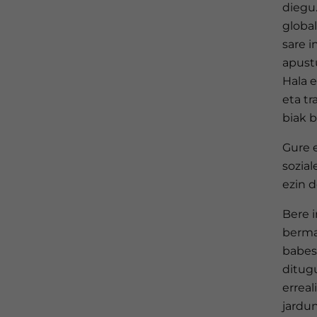
diegu
globa
sare i
apustu
Hala e
eta tr
biak b
Gure 
sozia
ezin d
Bere 
bermat
babes
ditug
erreal
jardun