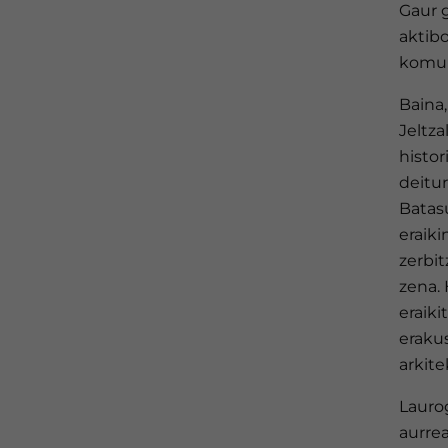
Gaur 
aktib
komun
Baina,
Jeltza
histo
deitur
Batas
eraiki
zerbit
zena.
eraik
eraku
arkite
Lauro
aurre