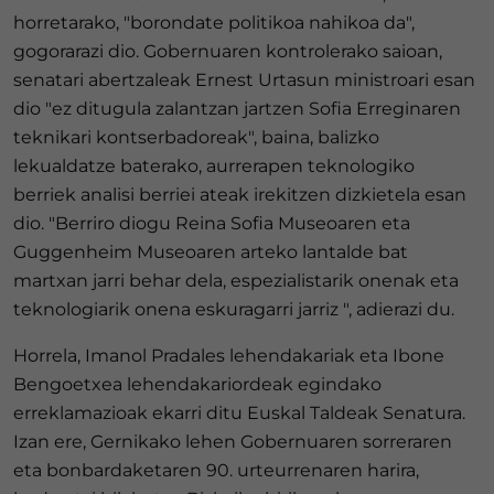
horretarako, "borondate politikoa nahikoa da",
gogorarazi dio. Gobernuaren kontrolerako saioan,
senatari abertzaleak Ernest Urtasun ministroari esan
dio "ez ditugula zalantzan jartzen Sofia Erreginaren
teknikari kontserbadoreak", baina, balizko
lekualdatze baterako, aurrerapen teknologiko
berriek analisi berriei ateak irekitzen dizkietela esan
dio. "Berriro diogu Reina Sofia Museoaren eta
Guggenheim Museoaren arteko lantalde bat
martxan jarri behar dela, espezialistarik onenak eta
teknologiarik onena eskuragarri jarriz ", adierazi du.
Horrela, Imanol Pradales lehendakariak eta Ibone
Bengoetxea lehendakariordeak egindako
erreklamazioak ekarri ditu Euskal Taldeak Senatura.
Izan ere, Gernikako lehen Gobernuaren sorreraren
eta bonbardaketaren 90. urteurrenaren harira,