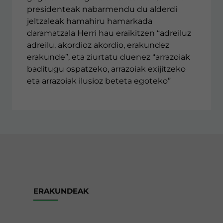
presidenteak nabarmendu du alderdi
jeltzaleak hamahiru hamarkada
daramatzala Herri hau eraikitzen “adreiluz
adreilu, akordioz akordio, erakundez
erakunde”, eta ziurtatu duenez “arrazoiak
baditugu ospatzeko, arrazoiak exijitzeko
eta arrazoiak ilusioz beteta egoteko”
ERAKUNDEAK