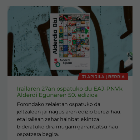
31 APIRILA | BERRIA
Irailaren 27an ospatuko du EAJ-PNVk
Alderdi Egunaren 50. edizioa
Forondako zelaietan ospatuko da
jeltzaleen jai nagusiaren edizio berezi hau,
eta irailean zehar hainbat ekintza
bideratuko dira mugarri garrantzitsu hau
ospatzera begira.