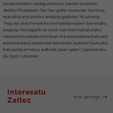
pinakotekaren webgunera joz, bertan onartzen
delako Picassoren lan hau gabe museoak ‘zentzua,
esanahia eta izateko arrazoia galduko’ lituzkeela.
"Hau da obra honekiko immobilismoaren benetako
arrazoia. Horregatik ez dute nahi kontrastatutako
nazioarteko beste teknikari eta espezialista batzuek
koadroa lekuz aldatzeko benetako aukerari buruzko
balorazioa ematea, kalterik jasan gabe", azpimarratu
du Igotz Lópezek.
Interesatu
Ikusi gehiago
Zaitez