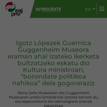
EU
Igotz Lópezek Guernica
Guggenheim Museora
eraman ahal izateko ikerketa
bultzatzeko eskatu dio
Kultura ministroari,
"borondate politikoa
nahikoa” dela gogoraraziz
Reina Sofia Museoaren eta Guggenheim
Museoaren arteko lantalde bat sortzea berretsi du,
eta espezialistarik eta teknologiarik onenak
eskaintzea