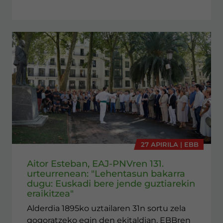
27 APIRILA | EBB
Aitor Esteban, EAJ-PNVren 131.
urteurrenean: "Lehentasun bakarra
dugu: Euskadi bere jende guztiarekin
eraikitzea"
Alderdia 1895ko uztailaren 31n sortu zela
gogoratzeko egin den ekitaldian, EBBren