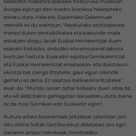
bederatzi hilabetez Bizkaiko hiriburuko museoan
ikusgai egongo den koadro ikonikoa helarazteko
eskatu dute. Hala ere, Espainiako Gobernuak
oraindik ez du erantzun. "Aipatutako oroitzapenek
merezi duten sentsibilitatea eta erakunde maila
eskatzen diogu, lanak Euskal Herriarentzat duen
esanahi historiko, sinboliko eta emozional sakona
kontuan hartuta. Euskadin egotea Gernikarentzat
eta Euskal Herriarentzat erreparazio- eta duintasun-
ekintza bat izango litzateke, gaur egun oraindik
gertatu ez dena. Ez saiatzea barkaezina litzateke",
esan du. "Mundu osoan zehar bidaiatu duen obra da,
eta 40 aldiz baino gehiagotan lekualdatu dute, baina
ez da inoiz Gernikan edo Euskadin egon".
Kultura arloko bozeramaile jeltzaleak zalantzan jarri
ditu Reina Sofiak Gernika lekuz aldatzeari uko egin
izanaren arrazoi teknikoak, horretarako