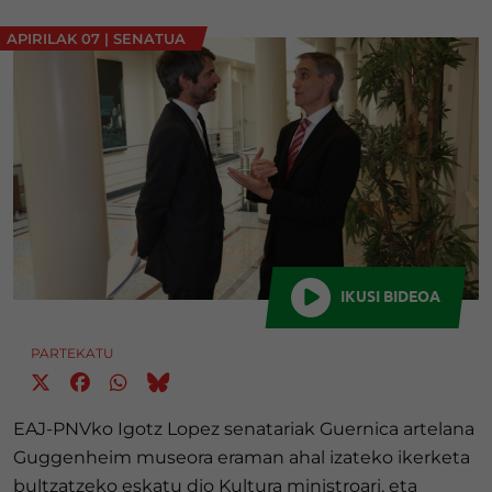
APIRILAK 07
|
SENATUA
IKUSI BIDEOA
PARTEKATU
EAJ-PNVko Igotz Lopez senatariak Guernica artelana
Guggenheim museora eraman ahal izateko ikerketa
bultzatzeko eskatu dio Kultura ministroari, eta