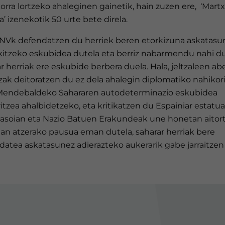
orra lortzeko ahaleginen gainetik, hain zuzen ere, ‘Mart
’ izenekotik 50 urte bete direla.
NVk defendatzen du herriek beren etorkizuna askatasu
kitzeko eskubidea dutela eta berriz nabarmendu nahi d
r herriak ere eskubide berbera duela. Hala, jeltzaleen abe
zak deitoratzen du ez dela ahalegin diplomatiko nahikor
Mendebaldeko Sahararen autodeterminazio eskubidea
itzea ahalbidetzeko, eta kritikatzen du Espainiar estatu
sasoian eta Nazio Batuen Erakundeak une honetan aitor
tan atzerako pausua eman dutela, saharar herriak bere
atea askatasunez adierazteko aukerarik gabe jarraitzen 