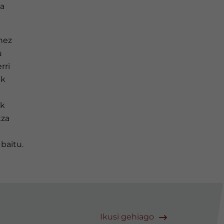
xa
nez
u
rri
ik
ak
tza
baitu.
Ikusi gehiago