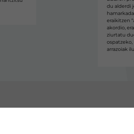
rrantzitsu
du alderdi 
hamarkada 
eraikitzen “
akordio, er
ziurtatu du
ospatzeko, 
arrazoiak i
GUTU EAJ-PNV
ERAKUNDEAK