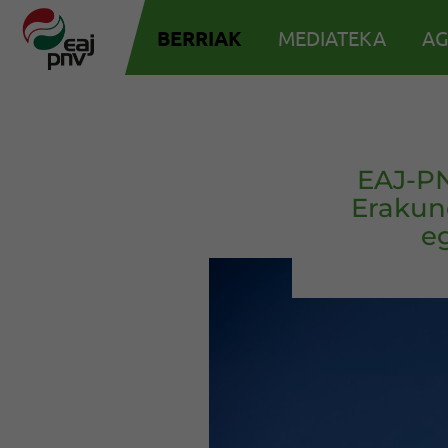
BERRIAK
MEDIATEKA
AG
EAJ-PN
Erakun
e