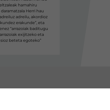
jeltzaleak hamahiru
daramatzala Herri hau
adreiluz adreilu, akordioz
akundez erakunde”, eta
enez “arrazoiak baditugu
arrazoiak exijitzeko eta
lusioz beteta egoteko”
BURU BATZARRAK