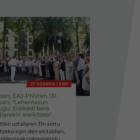
27 AZAROA | EBB
eban, EAJ-PNVren 131.
ean: "Lehentasun
ugu: Euskadi bere
iarekin eraikitzea"
95ko uztailaren 31n sortu
tzeko egin den ekitaldian,
esidenteak nabarmendu