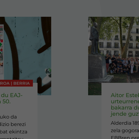
AROA | BERRIA
 du EAJ-
Aitor Est
 50.
urteurren
bakarra d
jende guzt
tuko da
Alderdia 18
izio berezi
zela gogora
nbat ekintza
EBBren pr