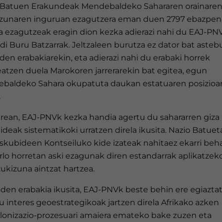
 Batuen Erakundeak Mendebaldeko Sahararen orainaren
izunaren inguruan ezagutzera eman duen 2797 ebazpen
a ezagutzeak eragin dion kezka adierazi nahi du EAJ-PN
i Buru Batzarrak. Jeltzaleen burutza ez dator bat aste
den erabakiarekin, eta adierazi nahi du erabaki horrek
eatzen duela Marokoren jarrerarekin bat egitea, egun
baldeko Sahara okupatuta daukan estatuaren posizioar
.
erean, EAJ-PNVk kezka handia agertu du sahararren giza
deak sistematikoki urratzen direla ikusita. Nazio Batue
Eskubideen Kontseiluko kide izateak nahitaez ekarri beh
rlo horretan aski ezagunak diren estandarrak aplikatzek
ukizuna aintzat hartzea.
den erabakia ikusita, EAJ-PNVk beste behin ere egiazta
u interes geoestrategikoak jartzen direla Afrikako azken
lonizazio-prozesuari amaiera emateko bake zuzen eta