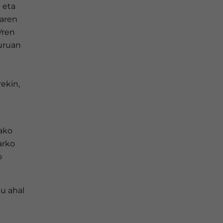
 eta
aren
Vren
buruan
ekin,
tako
arko
o
tu ahal