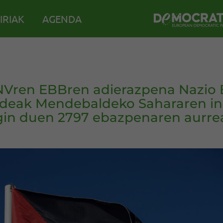
IRIAK
AGENDA
Vren EBBren adierazpena Nazio
deak Mendebaldeko Sahararen i
gin duen 2797 ebazpenaren aurre