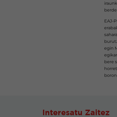
iraunk
berdea
EAJ-P
eraba
sahara
burut
egin 
egikar
bere 
horre
borond
Interesatu Zaitez