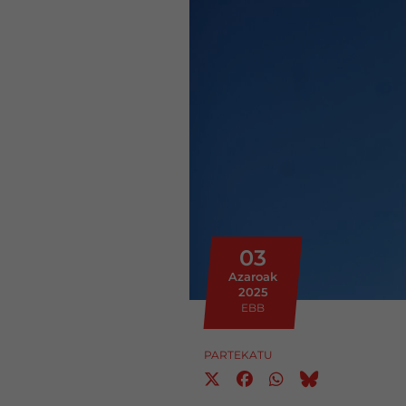
03
Azaroak
2025
EBB
PARTEKATU