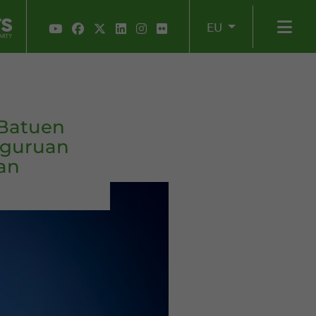
EU
 Batuen
nguruan
an