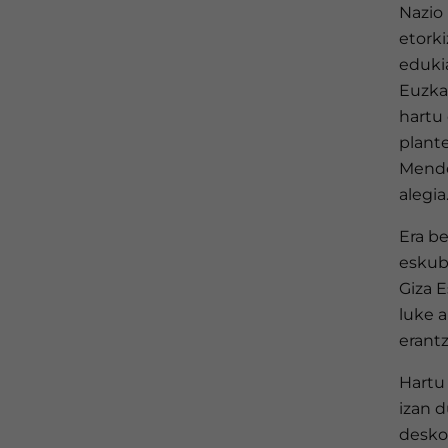
Nazio
etork
eduki
Euzkad
hartu 
plant
Mende
alegia
Era b
eskubi
Giza 
luke a
erantz
Hartu 
izan d
desko