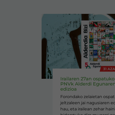
31 AZ
Irailaren 27an ospatuko
PNVk Alderdi Egunaren
edizioa
Forondako zelaietan ospa
jeltzaleen jai nagusiaren ed
hau, eta irailean zehar hai