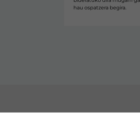
bideratuko dira mugarri ga
hau ospatzera begira.
HARREMANETARAKO
EZA