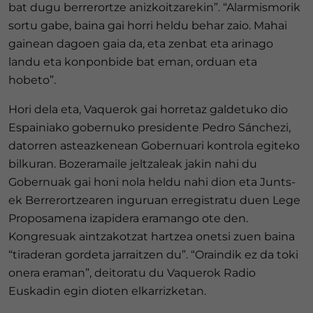
bat dugu berrerortze anizkoitzarekin”. “Alarmismorik
sortu gabe, baina gai horri heldu behar zaio. Mahai
gainean dagoen gaia da, eta zenbat eta arinago
landu eta konponbide bat eman, orduan eta
hobeto”.
Hori dela eta, Vaquerok gai horretaz galdetuko dio
Espainiako gobernuko presidente Pedro Sánchezi,
datorren asteazkenean Gobernuari kontrola egiteko
bilkuran. Bozeramaile jeltzaleak jakin nahi du
Gobernuak gai honi nola heldu nahi dion eta Junts-
ek Berrerortzearen inguruan erregistratu duen Lege
Proposamena izapidera eramango ote den.
Kongresuak aintzakotzat hartzea onetsi zuen baina
“tiraderan gordeta jarraitzen du”. “Oraindik ez da toki
onera eraman”, deitoratu du Vaquerok Radio
Euskadin egin dioten elkarrizketan.