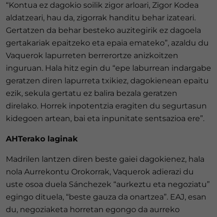
“Kontua ez dagokio soilik zigor arloari, Zigor Kodea
aldatzeari, hau da, zigorrak handitu behar izateari.
Gertatzen da behar besteko auzitegirik ez dagoela
gertakariak epaitzeko eta epaia emateko”, azaldu du
Vaquerok lapurreten berrerortze anizkoitzen
inguruan. Hala hitz egin du “epe laburrean indargabe
geratzen diren lapurreta txikiez, dagokienean epaitu
ezik, sekula gertatu ez balira bezala geratzen
direlako. Horrek inpotentzia eragiten du segurtasun
kidegoen artean, bai eta inpunitate sentsazioa ere”.
AHTerako laginak
Madrilen lantzen diren beste gaiei dagokienez, hala
nola Aurrekontu Orokorrak, Vaquerok adierazi du
uste osoa duela Sánchezek “aurkeztu eta negoziatu”
egingo dituela, “beste gauza da onartzea”. EAJ, esan
du, negoziaketa horretan egongo da aurreko