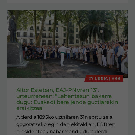
27 URRIA | EBB
Aitor Esteban, EAJ-PNVren 131.
urteurrenean: "Lehentasun bakarra
dugu: Euskadi bere jende guztiarekin
eraikitzea"
Alderdia 1895ko uztailaren 31n sortu zela
gogoratzeko egin den ekitaldian, EBBren
presidenteak nabarmendu du alderdi