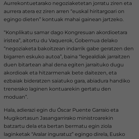
Aurrekontuetarako negoziaketetan jorratu ziren eta
aurrera atera ez ziren arren “euskal hiritargoari on
egingo dieten” kontuak mahai gainean jartzeko.
“Konplikatu samar dago Kongresuan akordioetara
iristea”, aitortu du Vaquerok, Gobernua delako
“negoziaketa bakoitzean indarrik gabe geratzen den
bigarren eskuko autoa”, baina “legealdiak jarraitzen
duen bitartean ahal dena egiten jarraituko dugu
akordioak eta hitzarmenak bete daitezen, eta
ezbaiak bideratzen saiatuko gara, abiadura handiko
trenerako laginen kontuarekin gertatu den
moduan”.
Hala, adierazi egin du Óscar Puente Garraio eta
Mugikortasun Jasangarrirako ministroarekin
batzartu dela eta bertan bermatu egin ziola
laginketak “Aralar inguratuz” egingo direla, Eusko