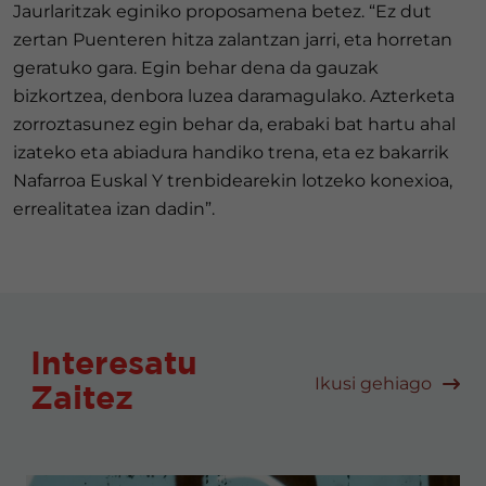
Jaurlaritzak eginiko proposamena betez. “Ez dut
zertan Puenteren hitza zalantzan jarri, eta horretan
geratuko gara. Egin behar dena da gauzak
bizkortzea, denbora luzea daramagulako. Azterketa
zorroztasunez egin behar da, erabaki bat hartu ahal
izateko eta abiadura handiko trena, eta ez bakarrik
Nafarroa Euskal Y trenbidearekin lotzeko konexioa,
errealitatea izan dadin”.
Interesatu
Ikusi gehiago
Zaitez