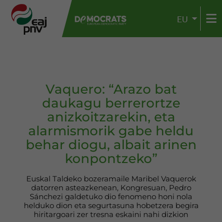
EU
Vaquero: “Arazo bat
daukagu berrerortze
anizkoitzarekin, eta
alarmismorik gabe heldu
behar diogu, albait arinen
konpontzeko”
Euskal Taldeko bozeramaile Maribel Vaquerok
datorren asteazkenean, Kongresuan, Pedro
Sánchezi galdetuko dio fenomeno honi nola
helduko dion eta segurtasuna hobetzera begira
hiritargoari zer tresna eskaini nahi dizkion