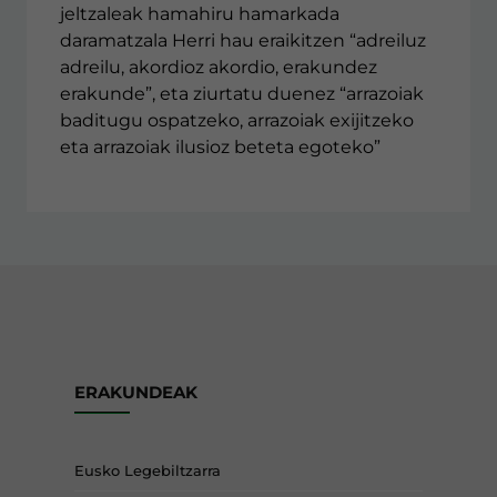
jeltzaleak hamahiru hamarkada
daramatzala Herri hau eraikitzen “adreiluz
adreilu, akordioz akordio, erakundez
erakunde”, eta ziurtatu duenez “arrazoiak
baditugu ospatzeko, arrazoiak exijitzeko
eta arrazoiak ilusioz beteta egoteko”
ERAKUNDEAK
Eusko Legebiltzarra