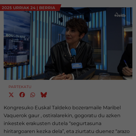
2025 URRIAK 24
|
BERRIA
PARTEKATU
Kongresuko Euskal Taldeko bozeramaile Maribel
Vaquerok gaur , ostiralarekin, gogoratu du azken
inkestek erakusten dutela “segurtasuna
hiritargoaren kezka dela”, eta ziurtatu duenez “arazo