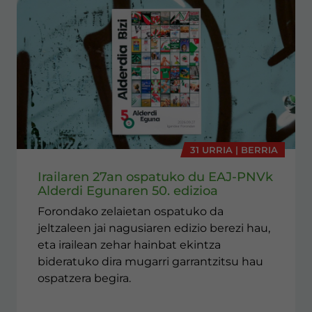
31 URRIA | BERRIA
Irailaren 27an ospatuko du EAJ-PNVk
Alderdi Egunaren 50. edizioa
Forondako zelaietan ospatuko da
jeltzaleen jai nagusiaren edizio berezi hau,
eta irailean zehar hainbat ekintza
bideratuko dira mugarri garrantzitsu hau
ospatzera begira.