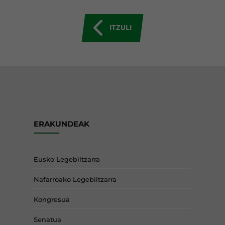
ITZULI
ERAKUNDEAK
Eusko Legebiltzarra
Nafarroako Legebiltzarra
Kongresua
Senatua