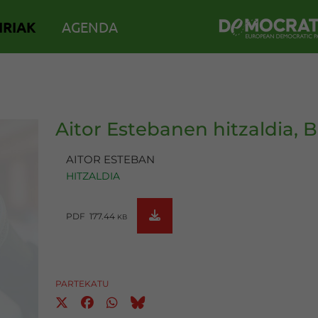
IRIAK
AGENDA
Aitor Estebanen hitzaldia, 
AITOR ESTEBAN
HITZALDIA
PDF 177.44
KB
PARTEKATU