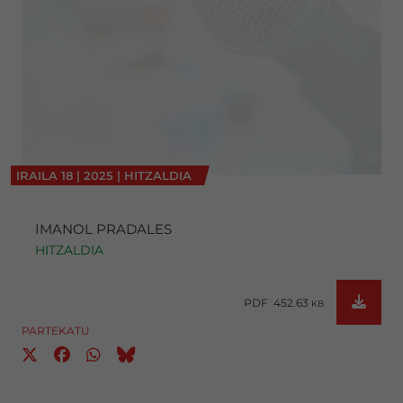
IRAILA
18
|
2025
|
HITZALDIA
IMANOL PRADALES
HITZALDIA
PDF 452.63
KB
PARTEKATU