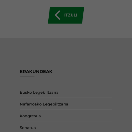
ITZULI
ERAKUNDEAK
Eusko Legebiltzarra
Nafarroako Legebiltzarra
Kongresua
Senatua