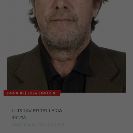
URRIA
10
|
2024
|
IRITZIA
LUIS JAVIER TELLERIA
IRITZIA
DEIA Y GRUPO NOTICIAS