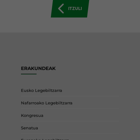
ITZULI
ERAKUNDEAK
Eusko Legebiltzarra
Nafarroako Legebiltzarra
Kongresua
Senatua