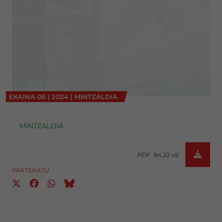
EKAINA
06
|
2024
|
MINTZALDIA
MINTZALDIA
PDF 84.22
KB
PARTEKATU