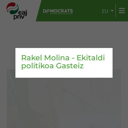
EU
Rakel Molina - Ekitaldi
politikoa Gasteiz