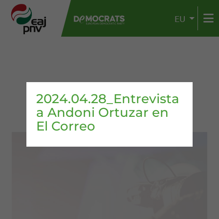
EU
2024.04.28_Entrevista
a Andoni Ortuzar en
El Correo