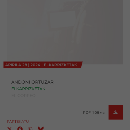
APIRILA
28
|
2024
|
ELKARRIZKETAK
ANDONI ORTUZAR
ELKARRIZKETAK
EL CORREO
PDF 1.06
MB
PARTEKATU