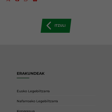
ITZULI
ERAKUNDEAK
Eusko Legebiltzarra
Nafarroako Legebiltzarra
Kongresua