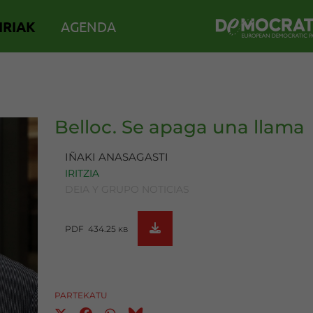
IRIAK
AGENDA
Belloc. Se apaga una llama
IÑAKI ANASAGASTI
IRITZIA
DEIA Y GRUPO NOTICIAS
PDF 434.25
KB
PARTEKATU