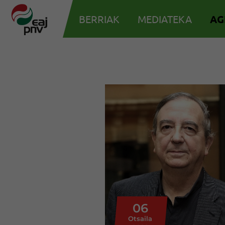
BERRIAK
MEDIATEKA
AG
06
Otsaila