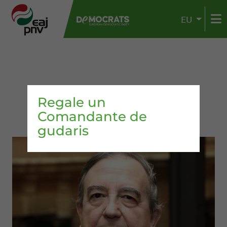
EU
Regale un
Comandante de
gudaris