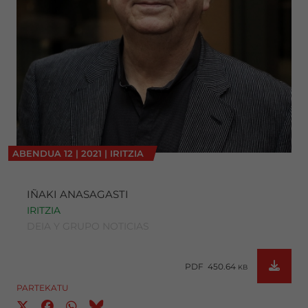
ABENDUA
12
|
2021
|
IRITZIA
IÑAKI ANASAGASTI
IRITZIA
DEIA Y GRUPO NOTICIAS
PDF 450.64
KB
PARTEKATU