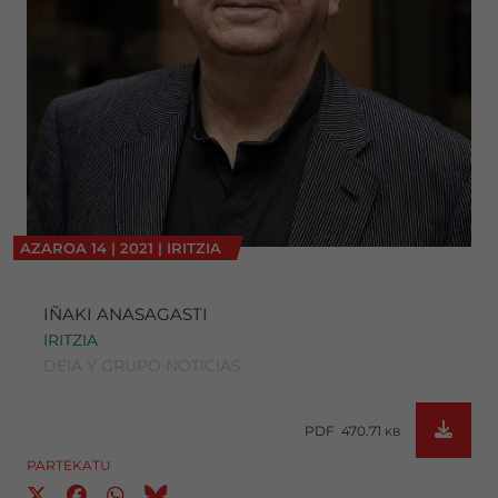
AZAROA
14
|
2021
|
IRITZIA
IÑAKI ANASAGASTI
IRITZIA
DEIA Y GRUPO NOTICIAS
PDF 470.71
KB
PARTEKATU