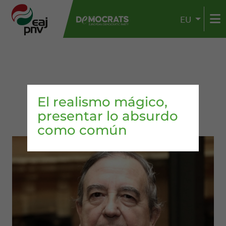
EU
El realismo mágico,
presentar lo absurdo
como común