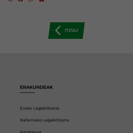
ITZULI
ERAKUNDEAK
Eusko Legebiltzarra
Nafarroako Legebiltzarra
Kongresua