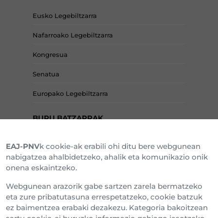
Eusko Legebiltzarra
Nafarroako Legebiltzarra
Kongresua
Senatua
Europako Legebiltzarra
BURU BATZARRAK
EAJ-PNV
k cookie-ak erabili ohi ditu bere webgunean
Araba Buru Batzar
nabigatzea ahalbidetzeko, ahalik eta komunikazio onik
onena eskaintzeko.
Bizkai Buru Batzar
Webgunean arazorik gabe sartzen zarela bermatzeko
Gipuzko Buru Batzar
eta zure pribatutasuna errespetatzeko, cookie batzuk
ez baimentzea erabaki dezakezu. Kategoria bakoitzean
Ipar Buru Batzar