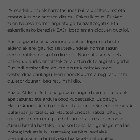
29 eserleku hauek harrotasunez baina apaltasunez eta
erantzukizunez hartzen ditugu. Eskerrik asko, Euskadi,
zuen babesa horren argi eta garbi azaltzegatik. Eta
eskerrik asko bereziak EAJri boto eman diozuen guztioi.
Euskal gizarte osoa zoriondu behar dugu, eta beste
alderdiak ere, gaurko Hauteskundeak normaltasun
demokratikoan ospatu direlako. Normaltasunean eta
bakean. Gaurko emaitzek zera uzten dute argi eta garbi:
Euskadi desberdina da, eta gauzak egiteko modu
desberdina daukagu. Herri honek aurrera begiratu nahi
du, etorkizunari begiratu nahi dio.
Euzko Alderdi Jeltzalea gauza izango da emaitza hauek
apaltasunez eta ardura osoz kudeatzeko. Ez ditugu
Hauteskundeak irabazi oilartutak agertzeko edo dominak
bularrean jartzeko. Ez. Hautsekundeak irabazi ditugu
gure programa eta gure helburuak aurrera ateratzeko;
Aberri bezala hazteko; lana sortzeko, lan gehiago eta lan
hobea; Industria bultzatzeko; serbitzu sozialak
bermatzeko eta hobetzeko; bizikidetza eta pakea