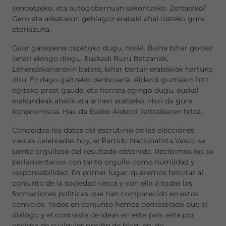
sendotzeko; eta autogobernuan sakontzeko. Zertarako?
Gero eta askatasun gehiagoz erabaki ahal izateko gure
etorkizuna.
Gaur garaipena ospatuko dugu, noski. Baina bihar goizez
lanari ekingo diogu. Euzkadi Buru Batzarrak,
Lehendakariarekin batera, bihar bertan erabakiak hartuko
ditu. Ez dago galtzeko denborarik. Alderdi guztiekin hitz
egiteko prest gaude, eta horrela egingo dugu, euskal
erakundeak ahalik eta arinen eratzeko. Hori da gure
konpromisua. Hau da Euzko Alderdi Jeltzalearen hitza.
Conocidos los datos del escrutinio de las elecciones
vascas celebradas hoy, el Partido Nacionalista Vasco se
siente orgulloso del resultado obtenido. Recibimos los xx
parlamentarios con tanto orgullo como humildad y
responsabilidad. En primer lugar, queremos felicitar al
conjunto de la sociedad vasca y con ella a todas las
formaciones políticas que han comparecido en estos
comicios. Todos en conjunto hemos demostrado que el
diálogo y el contraste de ideas en este país, está por
encima de cualquier opción de bloqueo, de