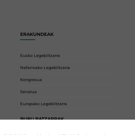
ERAKUNDEAK
Eusko Legebiltzarra
Nafarroako Legebiltzarra
Kongresua
Senatua
Europako Legebiltzarra
BURU BATZARRAK