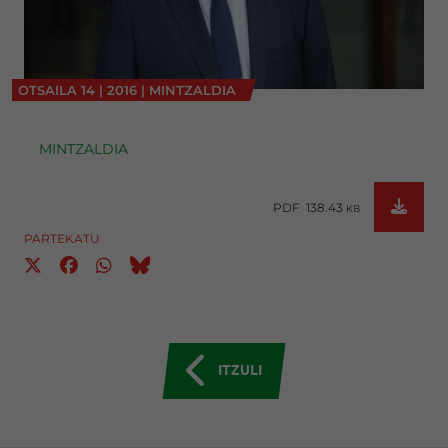
OTSAILA
14
|
2016
|
MINTZALDIA
MINTZALDIA
PDF 138.43
KB
PARTEKATU
ITZULI