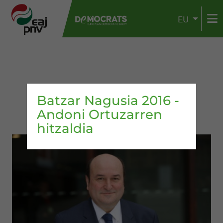
EU
Batzar Nagusia 2016 -
Andoni Ortuzarren
hitzaldia