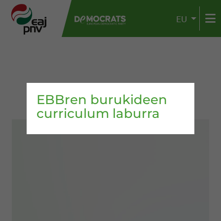
EU
EBBren burukideen
curriculum laburra