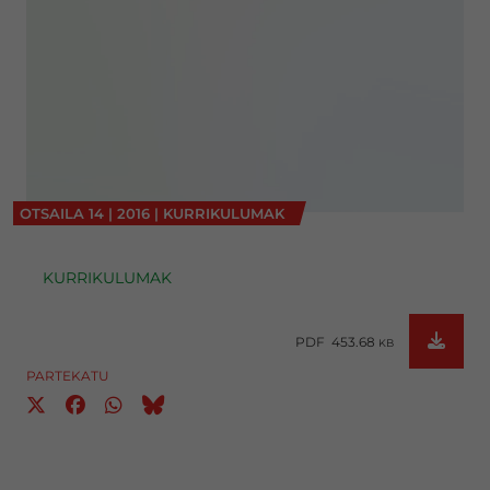
OTSAILA
14
|
2016
|
KURRIKULUMAK
KURRIKULUMAK
PDF 453.68
KB
PARTEKATU