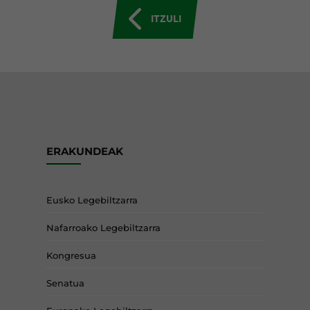
ITZULI
ERAKUNDEAK
Eusko Legebiltzarra
Nafarroako Legebiltzarra
Kongresua
Senatua