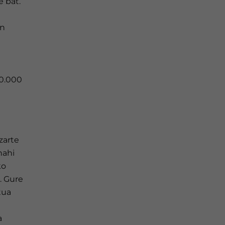
 bat.
i
on
20.000
zarte
nahi
ko
. Gure
tua
a