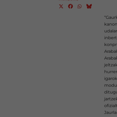
“Gaurk
kanon
udalar
inbert
konpro
Arabak
Araba
jeltza
hurren
igarok
modur
ditug
jartze
ofizia
Jaurl