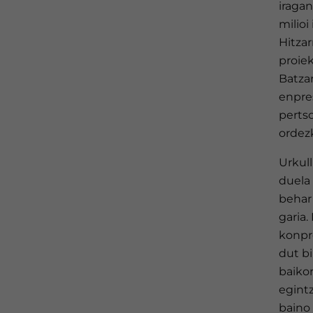
iragan
milioi
Hitza
proiek
Batza
enpre
pertso
ordez
Urkul
duela 
behar
garia.
konpr
dut b
baikor
egint
baino