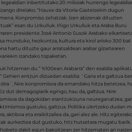
 legealdian inbertitutako 20 milioiak hurrengo legealdi
 izango direlako. “Hauxe da Vitoria-Gasteizekin dugun
rmena. Konpromiso zehatzak. Izen abizenak dituzten
tuak” esan du Urkulluk. Iñigo Urkulluk eta Araba Buru
rraren presidente José Antonio Susok Arabako elkarteet
sa munduko, hezkuntza, kultura eta kirol arloko 300 bat
na hartu dituzte gaur arratsaldean arabar gizartearen
kariekin izandako topaketan.
luk hitzeman du “ %100ean Arabarra” den esaldia aplikat
“ Gehien entzun dizuedan esaldia: `Garia eta galtzua ber
 dira´. Nire konpromisoa da emandako hitza betetzea, h
 Ez dut demagogiarik egingo, hau da, galtzua. Nire
omisoa da dagokidan erantzukizuna neureganatzea, gari
iktimismoa gustuko, galtzua. Politika ulertzeko dudan 
ra, aktiboa eta eraikitzailea da, gari alez ale. Hitz egitera
zak aurkeztea dut gustuko, hitz hutsetara mugatu barik
 hobeto dakit egun bakoitzean zer hitzematen ari naizen