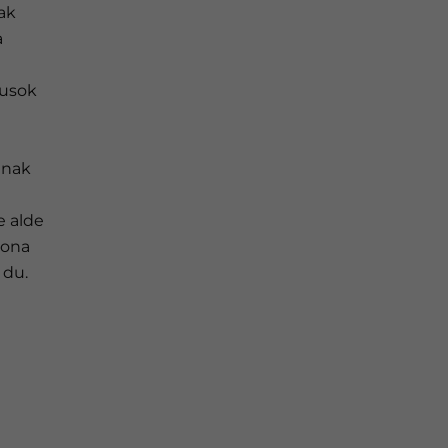
ak
a
Susok
enak
e alde
 ona
 du.