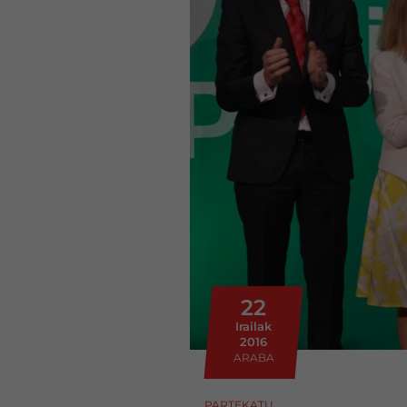
22
Irailak
2016
ARABA
PARTEKATU