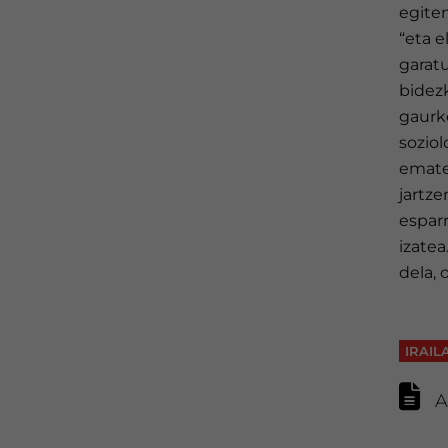
egiten
“eta e
garat
bidezk
gaurk
soziol
emate
jartze
espar
izatea
dela, 
IRAIL
A