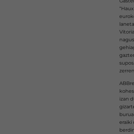
Gaste
“Hauxe
eurok
lanet
Vitori
nagusi
gehiag
gazter
supos
zerren
ABBre
kohes
izan d
gizart
burua 
eraiki
berdi