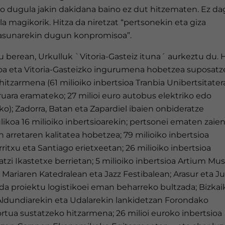
o dugula jakin dakidana baino ez dut hitzematen. Ez da
a magikorik. Hitza da niretzat “pertsonekin eta giza
asunarekin dugun konpromisoa”.
 berean, Urkulluk `Vitoria-Gasteiz ituna´ aurkeztu du. H
ioa eta Vitoria-Gasteizko ingurumena hobetzea suposat
itzarmena (61 milioiko inbertsioa Tranbia Unibertsitater
uara eramateko; 27 milioi euro autobus elektriko edo
o); Zadorra, Batan eta Zapardiel ibaien onbideratze
likoa 16 milioiko inbertsioarekin; pertsonei ematen zaie
 arretaren kalitatea hobetzea; 79 milioiko inbertsioa
ritxu eta Santiago erietxeetan; 26 milioiko inbertsioa
tzi Ikastetxe berrietan; 5 milioiko inbertsioa Artium Mu
Mariaren Katedralean eta Jazz Festibalean; Arasur eta Ju
da proiektu logistikoei eman beharreko bultzada; Bizkai
Aldundiarekin eta Udalarekin lankidetzan Forondako
rtua sustatzeko hitzarmena; 26 milioi euroko inbertsioa