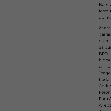
Betek
formul
duint
Zentzu
garra
duen h
Salbur
BRTrak
hidrau
osasun
Txagor
bedera
Andre 
Foron
Foru 
Airepo