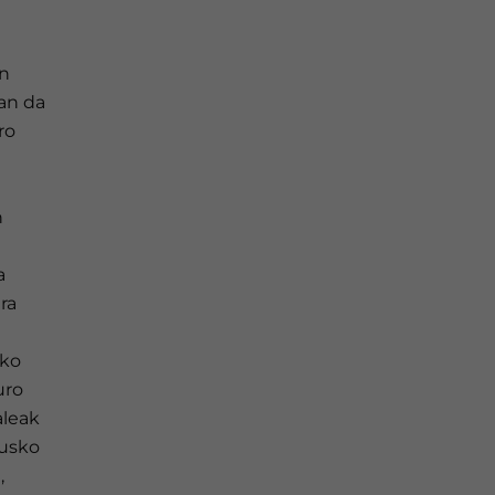
un
an da
ro
n
a
ra
uko
uro
aleak
Eusko
,