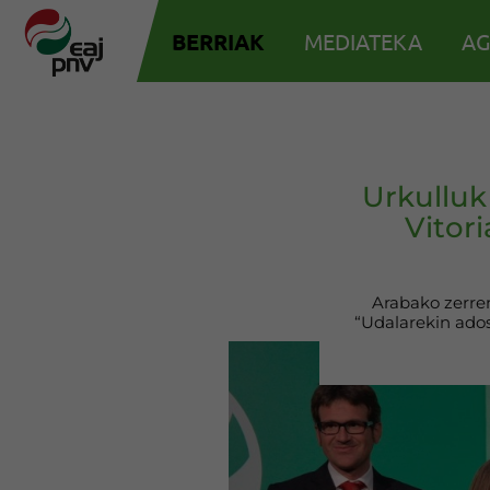
BERRIAK
MEDIATEKA
AG
Urkulluk
Vitor
Arabako zerren
“Udalarekin ados