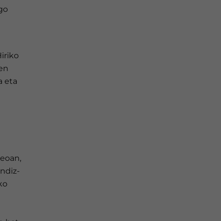
go
iriko
zen
a eta
n
seoan,
ndiz-
ko