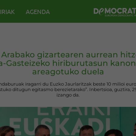
IRIAK
AGENDA
 Arabako gizartearen aurrean hi
ia-Gasteizeko hiriburutasun kano
areagotuko duela
daburuak iragarri du Euzko Jaurlaritzak beste 10 milioi euro 
tuko ditugun egitasmo berezietarako”. Inbertsioa, guztira, 2
izango da.