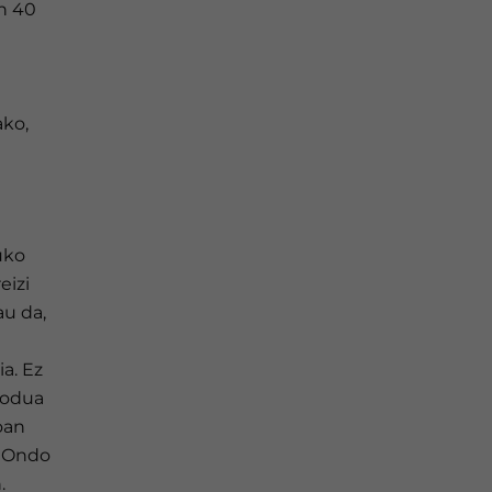
an 40
ako,
uko
eizi
au da,
a. Ez
modua
koan
. Ondo
.