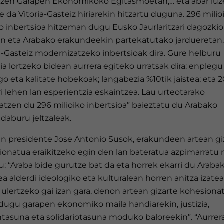
izen Garapen Ekonomikoko Egitasmoetan,… eta abar luze
 da Vitoria-Gasteiz hiriarekin hitzartu duguna. 296 milio
o inbertsioa hitzeman dugu Eusko Jaurlaritzari dagozki
an eta Arabako erakundeekin partekatutako jardueretan.
a-Gasteiz modernizatzeko inbertsioak dira. Gure helburu
a lortzeko bidean aurrera egiteko urratsak dira: enplegu
o eta kalitate hobekoak; langabezia %10tik jaistea; eta 
i lehen lan esperientzia eskaintzea. Lau urteotarako
atzen du 296 milioiko inbertsioa” baieztatu du Arabako
daburu jeltzaleak.
n presidente Jose Antonio Susok, erakundeen artean gi
ionatua eraikitzeko egin den lan bateratua azpimarratu 
u: “Araba bide gurutze bat da eta horrek ekarri du Araba
ea alderdi ideologiko eta kulturalean horren anitza izatea
ulertzeko gai izan gara, denon artean gizarte kohesiona
 dugu garapen ekonomiko maila handiarekin, justizia,
ntasuna eta solidariotasuna moduko baloreekin”. “Aurrer