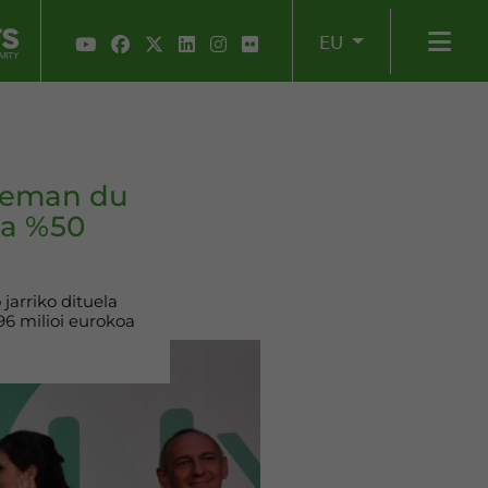
EU
tzeman du
na %50
jarriko dituela
96 milioi eurokoa