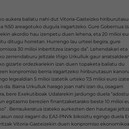
o aukera baliatu nahi dut Vitoria-Gasteizko hiriburutas
a %50 areagotuko dugula iragartzeko. Gure Gobernua iz
ekin akordio hau izenpetu duen lehena, eta 20 milioi eu
itu ditugu horretan. Hurrengo lau urteei begira, gure
misoa 30 milioi inbertitzea izango da”. Lehendakari eta
o zerrendaburu jeltzale Iñigo Urkulluk gaur arratsaldea
ko gizarte ordezkariekin izan duen topaketa baliatu du
leen konpromiso berria iragartzeko: hiriburutasun kanon
go legealdian 5 milioi izatetik urteko 7,5 milioi euro izate
o da. Baina Urkulluk harago joan nahi izan du, osagarri
a, bere Exekutiboak Udalarekin jardungo duela “adost
un egitasmo berezien finantzaketarako beste 10 milioi e
ko” . Berraukeratua izateko aurkezten den hautagai jeltz
ltasun osoz iragarri du EAJ-PNVk bikoiztu egingo duela 
aritzak Vitoria-Gasteizekin duen konpromiso ekonomikoa