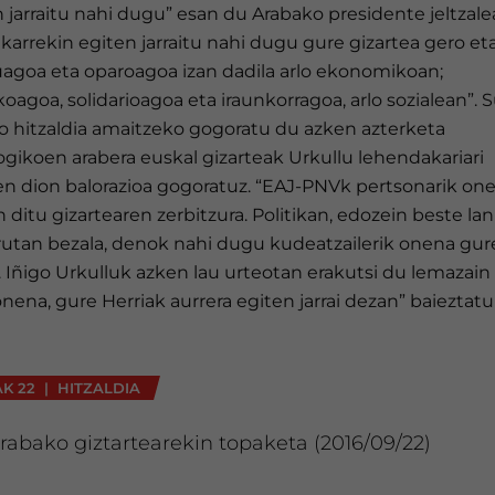
 jarraitu nahi dugu” esan du Arabako presidente jeltzale
lkarrekin egiten jarraitu nahi dugu gure gizartea gero et
uagoa eta oparoagoa izan dadila arlo ekonomikoan;
oagoa, solidarioagoa eta iraunkorragoa, arlo sozialean”. 
o hitzaldia amaitzeko gogoratu du azken azterketa
ogikoen arabera euskal gizarteak Urkullu lehendakariari
n dion balorazioa gogoratuz. “EAJ-PNVk pertsonarik on
n ditu gizartearen zerbitzura. Politikan, edozein beste lan
rutan bezala, denok nahi dugu kudeatzailerik onena gur
. Iñigo Urkulluk azken lau urteotan erakutsi du lemazain
onena, gure Herriak aurrera egiten jarrai dezan” baieztatu
AK 22 | HITZALDIA
rabako giztartearekin topaketa (2016/09/22)