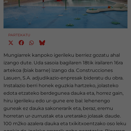
PARTEKATU
Mungiarrek kanpoko igerileku berriez gozatu ahal
izango dute. Uda sasoia bagilaren 18tik irailaren 16ra
artekoa (biak barne) izango da. Construcciones
Lasuen, S.A. adjudikazio-enpresak bideratu du obra.
Instalazio berri honek eguzkia hartzeko, jolasteko
edota etzateko berdegunea dauka eta, horrez gain,
hiru igerileku edo ur-gune ere bai: lehenengo
guneak ez dauka sakonerarik eta, beraz, eremu
horretan ur-zurrustak eta uretarako jolasak daude.
100 m2ko azalera dauka eta txikitxoentzako oso leku