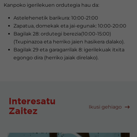
Kanpoko igerilekuen ordutegia hau da:
Astelehenetik barikura: 10:00-21:00
Zapatua, domekak eta jai-egunak: 10:00-20:00
Bagilak 28: ordutegi berezia(10:00-15:00)
(Txupinazoa eta herriko jaien hasikera dalako).
Bagilak 29 eta garagarrilak 8: igerilekuak itxita
egongo dira (herriko jaiak direlako).
Interesatu
Ikusi gehiago
Zaitez