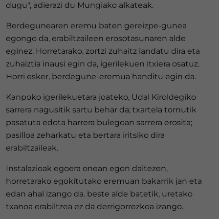
dugu", adierazi du Mungiako alkateak.
Berdegunearen eremu baten gereizpe-gunea
egongo da, erabiltzaileen erosotasunaren alde
eginez. Horretarako, zortzi zuhaitz landatu dira eta
zuhaiztia inausi egin da, igerilekuen itxiera osatuz.
Horri esker, berdegune-eremua handitu egin da.
Kanpoko igerilekuetara joateko, Udal Kiroldegiko
sarrera nagusitik sartu behar da; txartela tornutik
pasatuta edota harrera bulegoan sarrera erosita;
pasilloa zeharkatu eta bertara iritsiko dira
erabiltzaileak.
Instalazioak egoera onean egon daitezen,
horretarako egokitutako eremuan bakarrik jan eta
edan ahal izango da. beste alde batetik, uretako
txanoa erabiltzea ez da derrigorrezkoa izango.