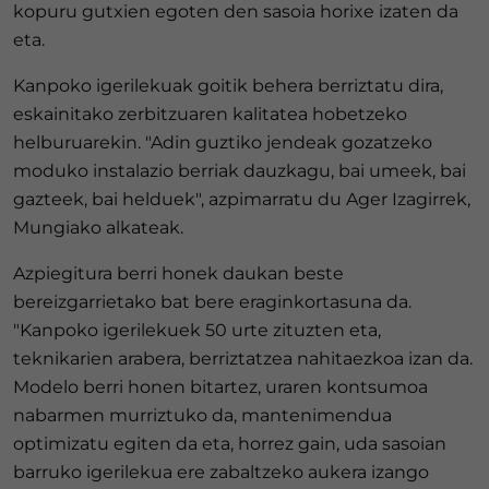
kopuru gutxien egoten den sasoia horixe izaten da
eta.
Kanpoko igerilekuak goitik behera berriztatu dira,
eskainitako zerbitzuaren kalitatea hobetzeko
helburuarekin. "Adin guztiko jendeak gozatzeko
moduko instalazio berriak dauzkagu, bai umeek, bai
gazteek, bai helduek", azpimarratu du Ager Izagirrek,
Mungiako alkateak.
Azpiegitura berri honek daukan beste
bereizgarrietako bat bere eraginkortasuna da.
"Kanpoko igerilekuek 50 urte zituzten eta,
teknikarien arabera, berriztatzea nahitaezkoa izan da.
Modelo berri honen bitartez, uraren kontsumoa
nabarmen murriztuko da, mantenimendua
optimizatu egiten da eta, horrez gain, uda sasoian
barruko igerilekua ere zabaltzeko aukera izango