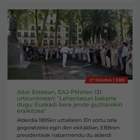
27 EKAINA | EBB
Aitor Esteban, EAJ-PNVren 131.
urteurrenean: "Lehentasun bakarra
dugu: Euskadi bere jende guztiarekin
eraikitzea"
Alderdia 1895ko uztailaren 31n sortu zela
gogoratzeko egin den ekitaldian, EBBren
presidenteak nabarmendu du alderdi