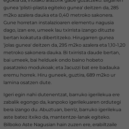
egokia da, inolako arazorik gabe gozatzeko. Bigarren
gunea ‘plisti-plasta egiteko gunea' deitzen da, 285
m2ko azalera dauka eta 0,40 metroko sakonera.
Gune horretan instalazioaren elementu nagusia
dago, izan ere, umeek lau txirrista izango dituzte
bertan kokatuta dibertitzeko. Hirugarren gunea
‘jolas gunea' deitzen da, 295 m2ko azalera eta 1,10-1,20
metroko sakonera dauka. Bi txirrista daude bertan,
bai umeek, bai helduek ondo baino hobeto
pasatzeko modukoak; eta Jacuzzi bat ere badauka
eremu horrek. Hiru guneek, guztira, 689 m2ko ur
lamina osatzen dute.
Igeri egin nahi dutenentzat, barruko igerilekua ere
zabalik egongo da, kanpoko igerilekuaren ordutegi
bera izango du. Abuztuan, berriz, barruko igerilekua
aste batez itxiko da, mantentze-lanak egiteko.
Bilboko Aste Nagusian hain zuzen ere, erabiltzaile