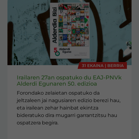
31 EKAINA | BERRIA
Irailaren 27an ospatuko du EAJ-PNVk
Alderdi Egunaren 50. edizioa
Forondako zelaietan ospatuko da
jeltzaleen jai nagusiaren edizio berezi hau,
eta irailean zehar hainbat ekintza
bideratuko dira mugarri garrantzitsu hau
ospatzera begira.