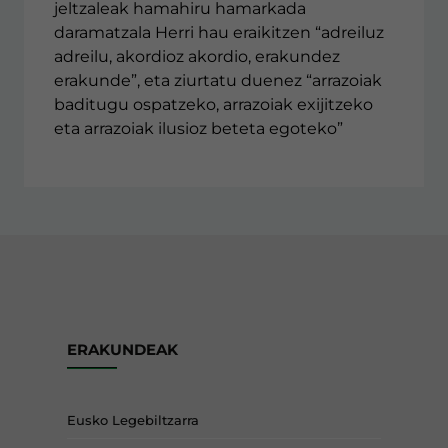
jeltzaleak hamahiru hamarkada
daramatzala Herri hau eraikitzen “adreiluz
adreilu, akordioz akordio, erakundez
erakunde”, eta ziurtatu duenez “arrazoiak
baditugu ospatzeko, arrazoiak exijitzeko
eta arrazoiak ilusioz beteta egoteko”
ERAKUNDEAK
Eusko Legebiltzarra