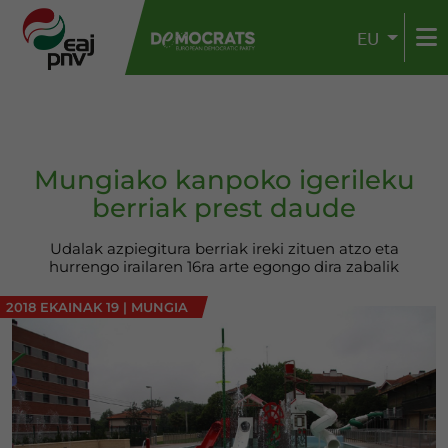
EU
Mungiako kanpoko igerileku
berriak prest daude
Udalak azpiegitura berriak ireki zituen atzo eta
hurrengo irailaren 16ra arte egongo dira zabalik
2018 EKAINAK 19
|
MUNGIA