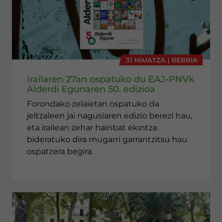
31 MAIATZA | BERRIA
Irailaren 27an ospatuko du EAJ-PNVk
Alderdi Egunaren 50. edizioa
Forondako zelaietan ospatuko da
jeltzaleen jai nagusiaren edizio berezi hau,
eta irailean zehar hainbat ekintza
bideratuko dira mugarri garrantzitsu hau
ospatzera begira.