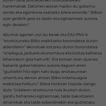
duten talde politikoetako ordezkariekiko
harremanak. Datorren astean hasiko du gobernu
sendo eta egonkorra osatzeko bilera erronda " Bilbon
ezer geldirik gera ez dadin eta egitasmoek aurrera
egin dezaten".
Aburtok agerian utzi du berak eta EAJ-PNV-k
"etorkizuneko Bilbo eraikitzeko borondatea duten
alderdiekin" akordioak lortzeko duten borondatea
"enplegua, jarduera ekonomikoa eta bizitza kalitatea
lehentasun gisa harturik". Era berean esan duenez,
bakarrik gobernatzeko aukera dagoen arren
"guztiekin hitz egin nahi dugu aniztasunean
oinarrituta, denon artean Bilbo indartsuagoa
eraikitzea helburu". Bilera horietan hizpide izango
dute "Udalaren etorkizuna nola ikusten duten,
garatu beharreko egitasmoak, talde bakoitzaren
dinamikak eta talde ezberdinekin era guztietako