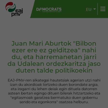
EU
Juan Mari Aburtok "Bilbon
ezer ere ez gelditzea" nahi
du, eta harremanetan jarri
da Udalean ordezkaritza jaso
duten talde politikoekin
EAJ-PNV-ren alkategai hautetsiak agerian utzi nahi
izan du akordioak lortzeko duen borondate argia,
eta iragarri du lehen deiak egin dituela datorren
astean bertan egingo dituen bilerak hitzartzeko eta
"egitasmoak garatzea bermatuko duen gobernu
sendo eta egonkorra" osatzea helburu.