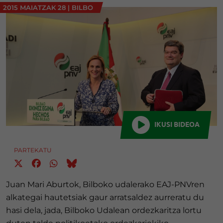
2015 MAIATZAK 28
|
BILBO
IKUSI BIDEOA
PARTEKATU
Juan Mari Aburtok, Bilboko udalerako EAJ-PNVren
alkategai hautetsiak gaur arratsaldez aurreratu du
hasi dela, jada, Bilboko Udalean ordezkaritza lortu