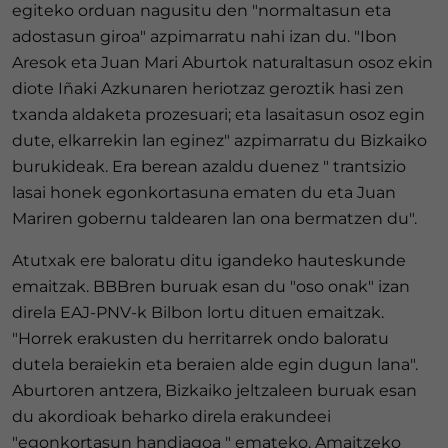
egiteko orduan nagusitu den "normaltasun eta
adostasun giroa" azpimarratu nahi izan du. "Ibon
Aresok eta Juan Mari Aburtok naturaltasun osoz ekin
diote Iñaki Azkunaren heriotzaz geroztik hasi zen
txanda aldaketa prozesuari; eta lasaitasun osoz egin
dute, elkarrekin lan eginez" azpimarratu du Bizkaiko
burukideak. Era berean azaldu duenez " trantsizio
lasai honek egonkortasuna ematen du eta Juan
Mariren gobernu taldearen lan ona bermatzen du".
Atutxak ere baloratu ditu igandeko hauteskunde
emaitzak. BBBren buruak esan du "oso onak" izan
direla EAJ-PNV-k Bilbon lortu dituen emaitzak.
"Horrek erakusten du herritarrek ondo baloratu
dutela beraiekin eta beraien alde egin dugun lana".
Aburtoren antzera, Bizkaiko jeltzaleen buruak esan
du akordioak beharko direla erakundeei
"egonkortasun handiagoa " emateko. Amaitzeko