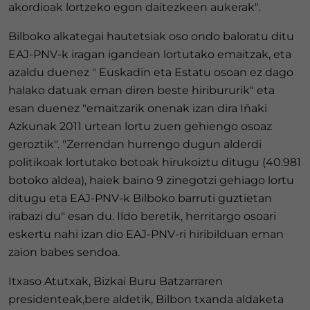
akordioak lortzeko egon daitezkeen aukerak".
Bilboko alkategai hautetsiak oso ondo baloratu ditu
EAJ-PNV-k iragan igandean lortutako emaitzak, eta
azaldu duenez " Euskadin eta Estatu osoan ez dago
halako datuak eman diren beste hiribururik" eta
esan duenez "emaitzarik onenak izan dira Iñaki
Azkunak 2011 urtean lortu zuen gehiengo osoaz
geroztik". "Zerrendan hurrengo dugun alderdi
politikoak lortutako botoak hirukoiztu ditugu (40.981
botoko aldea), haiek baino 9 zinegotzi gehiago lortu
ditugu eta EAJ-PNV-k Bilboko barruti guztietan
irabazi du" esan du. Ildo beretik, herritargo osoari
eskertu nahi izan dio EAJ-PNV-ri hiribilduan eman
zaion babes sendoa.
Itxaso Atutxak, Bizkai Buru Batzarraren
presidenteak,bere aldetik, Bilbon txanda aldaketa