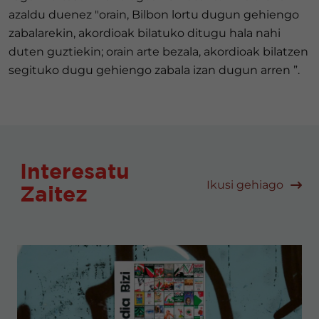
azaldu duenez "orain, Bilbon lortu dugun gehiengo
zabalarekin, akordioak bilatuko ditugu hala nahi
duten guztiekin; orain arte bezala, akordioak bilatzen
segituko dugu gehiengo zabala izan dugun arren ”.
Interesatu
Ikusi gehiago
Zaitez