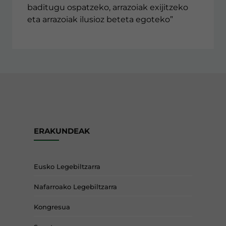
baditugu ospatzeko, arrazoiak exijitzeko
eta arrazoiak ilusioz beteta egoteko”
ERAKUNDEAK
Eusko Legebiltzarra
Nafarroako Legebiltzarra
Kongresua