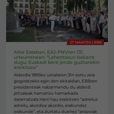
27 MAIATZA | EBB
Aitor Esteban, EAJ-PNVren 131.
urteurrenean: "Lehentasun bakarra
dugu: Euskadi bere jende guztiarekin
eraikitzea"
Alderdia 1895ko uztailaren 31n sortu zela
gogoratzeko egin den ekitaldian, EBBren
presidenteak nabarmendu du alderdi
jeltzaleak hamahiru hamarkada
daramatzala Herri hau eraikitzen “adreiluz
adreilu, akordioz akordio, erakundez
erakunde”, eta ziurtatu duenez “arrazoiak