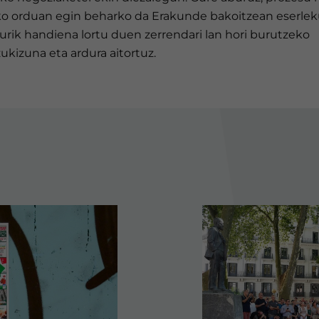
ko orduan egin beharko da Erakunde bakoitzean eserle
urik handiena lortu duen zerrendari lan hori burutzeko
ukizuna eta ardura aitortuz.