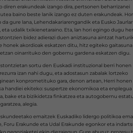
o diren erakundeak izango dira, pertsonen beharrizanei
zutea baino beste lanik izango ez duten erakundeak. Hor
 da gure lana, Lehendakariarengandik eta Eusko Jaurlari
, eta udalik txikienetaraino. Eta, lan hori egingo dugu her
tontzien bidez adierazi duen aniztasuna aintzat harturik
e honek akordioak eskatzen ditu, hitz egiteko gaitasuna
detzan oinarrituko den gobernu gardena eskatzen digu.
stontzietan sortu den Euskadi instituzional berri honen
rezurra izan nahi dugu, eta adostasun zabalak lortzeko
ginean konprometituko gara, denon artean, Herri honen
ka handiei ekiteko: suspertze ekonomikoa eta enplegua
a, bake eta bizikidetza finkatzea eta autogobernu estat
 garatzea, alegia.
skundeetako emaitzek Euskadiko lidergo politikoa em
e, Foru Erakunde eta Udal Erakunde egonkor eta indart
eko negoziaketei ekin diezaiegun. Gure aburuz, prozesu 