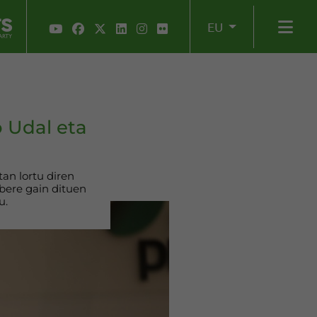
EU
 Udal eta
an lortu diren
 bere gain dituen
u.