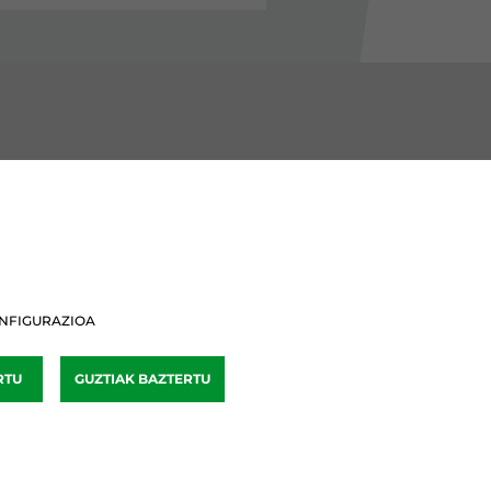
BURU BATZARRAK
Araba Buru Batzar
Bizkai Buru Batzar
NFIGURAZIOA
Gipuzko Buru Batzar
RTU
GUZTIAK BAZTERTU
Ipar Buru Batzar
Napar Buru Batzar