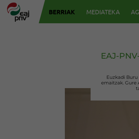
BERRIAK
MEDIATEKA
AG
EAJ-PNV-
Euzkadi Buru 
emaitzak. Gure A
t