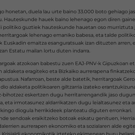
go honetan, duela lau urte baino 33.000 boto gehiago ja
u. Hauteskunde hauek baino lehenago egon diren gain
di politiko guztiek hauteskunde hauetan oso murriztuta 
herritargoak lehenago emaniko babesa, eta talde politik
ek Euskadin emaitza esanguratsuak izan dituzten arren, 
zan Estatu mailan lortu duten indarra.
targoak atzokoan babestu zuen EAJ-PNV-k Gipuzkoan et
n aldaketa eragiteko eta Bizkaiko aurrerapena finkatzek
pustua. Nafarroan, beste alde batetik, herritargoak Geroa
io aldaketa politikoaren giltzarria izateko erantzukizuna
z-bihotzez eskertzen dugu herritarrengandik jaso dugu
, eta irmotasunez aldarrikatzen dugu leialtasunez eta a
kingo diogula herrikideek planteatu diguten erronkari.
nde sendoak eraikitzeko botoak eskatu genituen, Herria
dalerrien aurrerapen ekonomiko eta sozialaren alde egit
. Krisialdi ekonomikotik irteteko ekimenean buru belarri