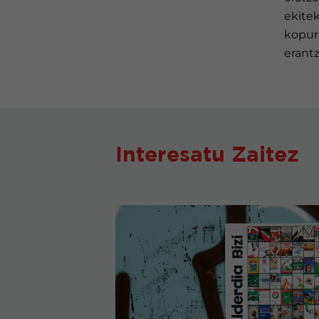
ekite
kopur
erantz
Interesatu Zaitez