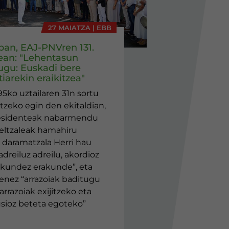
27 MAIATZA | EBB
eban, EAJ-PNVren 131.
ean: "Lehentasun
ugu: Euskadi bere
iarekin eraikitzea"
95ko uztailaren 31n sortu
tzeko egin den ekitaldian,
esidenteak nabarmendu
jeltzaleak hamahiru
daramatzala Herri hau
adreiluz adreilu, akordioz
akundez erakunde”, eta
enez “arrazoiak baditugu
arrazoiak exijitzeko eta
lusioz beteta egoteko”