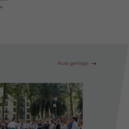
ku
Ikusi gehiago