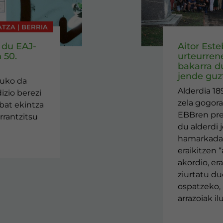
ATZA | BERRIA
 du EAJ-
Aitor Est
 50.
urteurren
bakarra d
jende guzt
tuko da
Alderdia 18
izio berezi
zela gogora
nbat ekintza
EBBren pr
rrantzitsu
du alderdi 
hamarkada 
eraikitzen “
akordio, er
ziurtatu du
ospatzeko, 
arrazoiak i