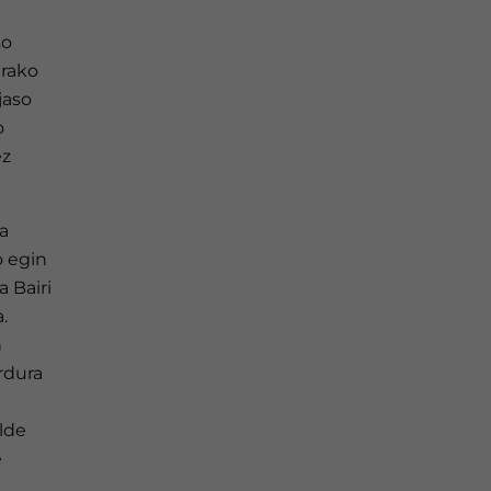
so
erako
jaso
o
ez
a
o egin
 Bairi
.
n
rdura
lde
e