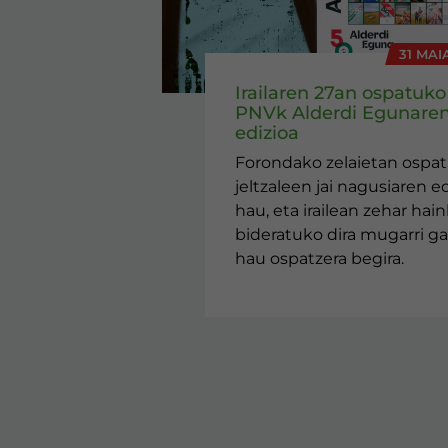
31 MAI
Irailaren 27an ospatuko
PNVk Alderdi Egunaren
edizioa
Forondako zelaietan ospa
jeltzaleen jai nagusiaren ed
hau, eta irailean zehar hai
bideratuko dira mugarri ga
hau ospatzera begira.