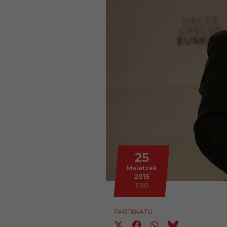
25
Maiatzak
2015
EBB
PARTEKATU