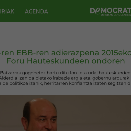
IRIAK
AGENDA
ren EBB-ren adierazpena 2015eko
Foru Hauteskundeen ondoren
Batzarrak gogobetez hartu ditu foru eta udal hauteskundeet
lderdia izan da bietako irabazle argia eta, gobernu ardurak
alde politikoa izanik, herritarren konfiantza izaten segitzen d