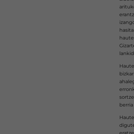
arituk
erant
izango
hasita
hautes
Gizart
lanki
Haute
bizkar
ahale
erron
sortze
berria
Haute
digut
eratz