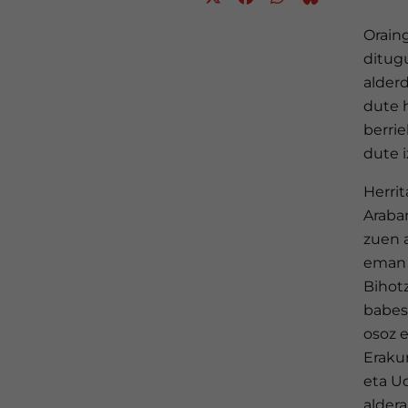
Orain
ditug
alder
dute 
berri
dute i
Herri
Araba
zuen a
eman d
Bihot
babesa
osoz e
Eraku
eta U
aldera