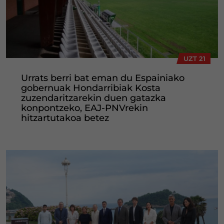
UZT 21
Urrats berri bat eman du Espainiako
gobernuak Hondarribiak Kosta
zuzendaritzarekin duen gatazka
konpontzeko, EAJ-PNVrekin
hitzartutakoa betez