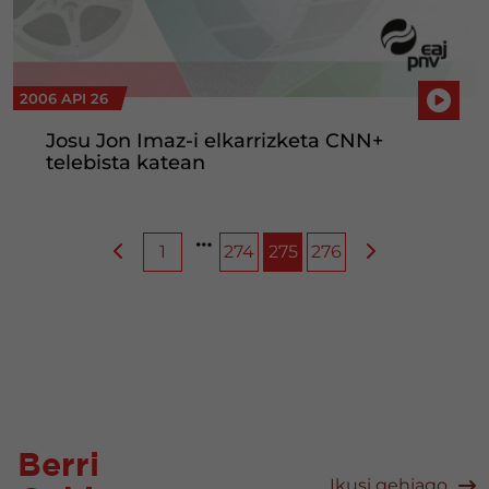
2006 API 26
Josu Jon Imaz-i elkarrizketa CNN+
telebista katean
1
274
275
276
Berri
Ikusi gehiago