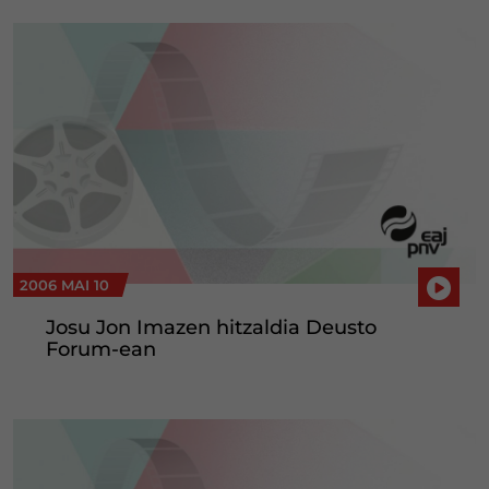
2006 MAI 10
Josu Jon Imazen hitzaldia Deusto
Forum-ean