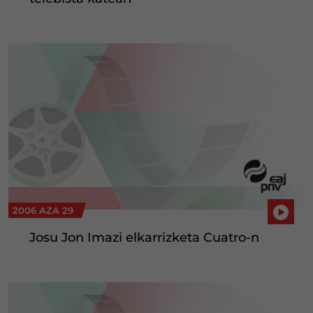
2006 AZA 29
Josu Jon Imazi elkarrizketa Cuatro-n