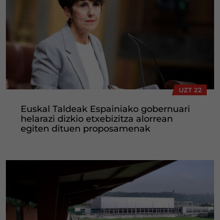
UZT 22
Euskal Taldeak Espainiako gobernuari
helarazi dizkio etxebizitza alorrean
egiten dituen proposamenak