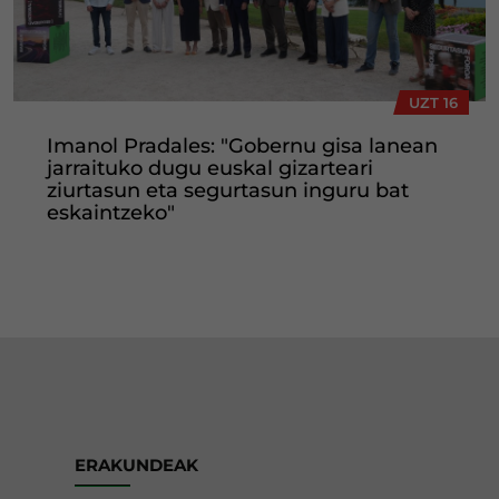
UZT 16
Imanol Pradales: "Gobernu gisa lanean
jarraituko dugu euskal gizarteari
ziurtasun eta segurtasun inguru bat
eskaintzeko"
ERAKUNDEAK