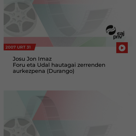
2007 URT 31
Josu Jon Imaz
Foru eta Udal hautagai zerrenden
aurkezpena (Durango)