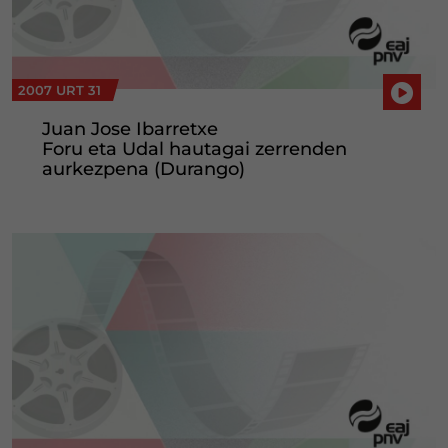
2007 URT 31
Juan Jose Ibarretxe
Foru eta Udal hautagai zerrenden
aurkezpena (Durango)