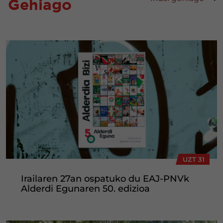
Gehiago
UZT 31
Irailaren 27an ospatuko du EAJ-PNVk
Alderdi Egunaren 50. edizioa