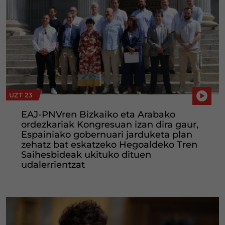
UZT 23
EAJ-PNVren Bizkaiko eta Arabako
ordezkariak Kongresuan izan dira gaur,
Espainiako gobernuari jarduketa plan
zehatz bat eskatzeko Hegoaldeko Tren
Saihesbideak ukituko dituen
udalerrientzat