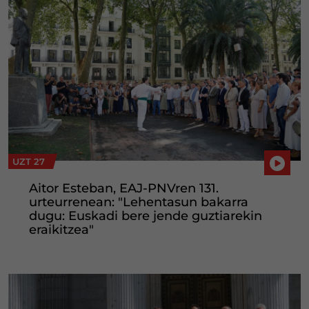
UZT 27
Aitor Esteban, EAJ-PNVren 131.
urteurrenean: "Lehentasun bakarra
dugu: Euskadi bere jende guztiarekin
eraikitzea"