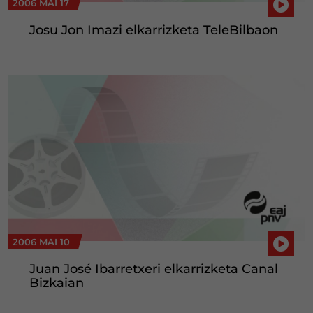
2006 MAI 17
Josu Jon Imazi elkarrizketa TeleBilbaon
2006 MAI 10
Juan José Ibarretxeri elkarrizketa Canal
Bizkaian