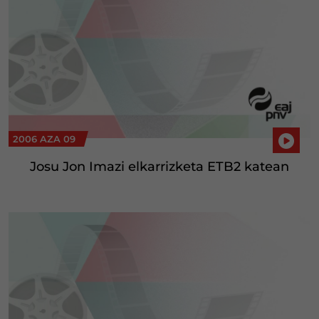
2006 AZA 09
Josu Jon Imazi elkarrizketa ETB2 katean