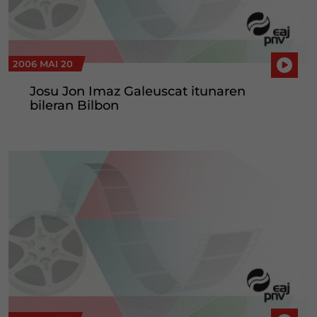
2006 MAI 20
Josu Jon Imaz Galeuscat itunaren
bileran Bilbon