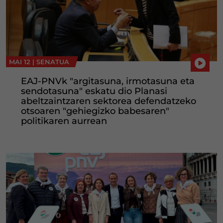
MAI 12 |
SENATUA
EAJ-PNVk "argitasuna, irmotasuna eta
sendotasuna" eskatu dio Planasi
abeltzaintzaren sektorea defendatzeko
otsoaren "gehiegizko babesaren"
politikaren aurrean