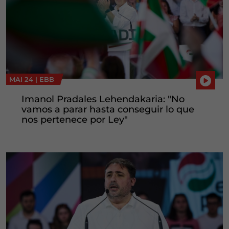
MAI 24 |
EBB
Imanol Pradales Lehendakaria: "No
vamos a parar hasta conseguir lo que
nos pertenece por Ley"