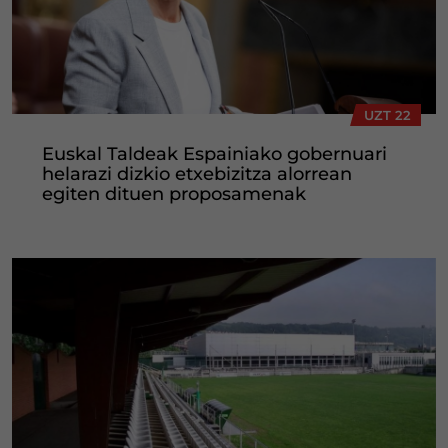
UZT 22
Euskal Taldeak Espainiako gobernuari
helarazi dizkio etxebizitza alorrean
egiten dituen proposamenak