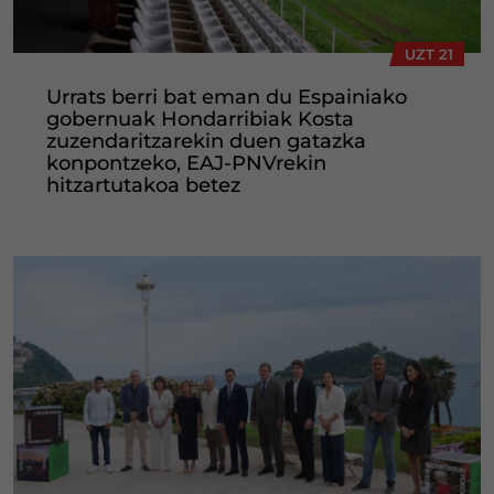
UZT 21
Urrats berri bat eman du Espainiako
gobernuak Hondarribiak Kosta
zuzendaritzarekin duen gatazka
konpontzeko, EAJ-PNVrekin
hitzartutakoa betez