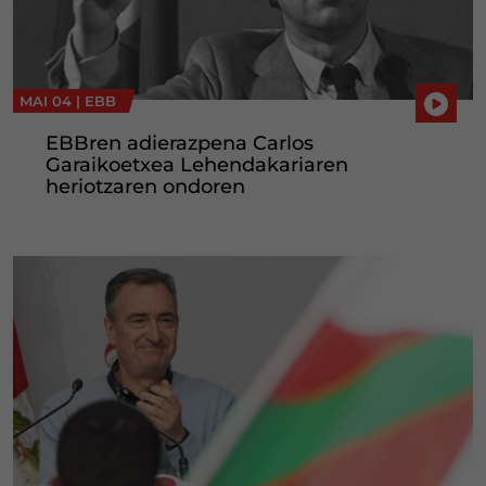
MAI 04 |
EBB
EBBren adierazpena Carlos
Garaikoetxea Lehendakariaren
heriotzaren ondoren