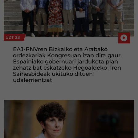
UZT 23
EAJ-PNVren Bizkaiko eta Arabako
ordezkariak Kongresuan izan dira gaur,
Espainiako gobernuari jarduketa plan
zehatz bat eskatzeko Hegoaldeko Tren
Saihesbideak ukituko dituen
udalerrientzat