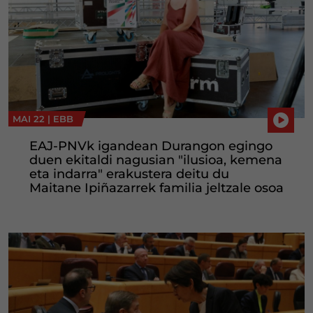
MAI 22 |
EBB
EAJ-PNVk igandean Durangon egingo
duen ekitaldi nagusian "ilusioa, kemena
eta indarra" erakustera deitu du
Maitane Ipiñazarrek familia jeltzale osoa