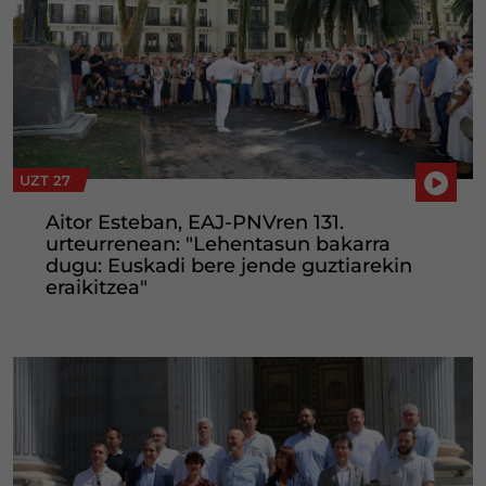
UZT 27
Aitor Esteban, EAJ-PNVren 131.
urteurrenean: "Lehentasun bakarra
dugu: Euskadi bere jende guztiarekin
eraikitzea"