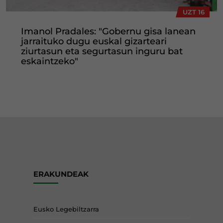
UZT 16
Imanol Pradales: "Gobernu gisa lanean
jarraituko dugu euskal gizarteari
ziurtasun eta segurtasun inguru bat
eskaintzeko"
ERAKUNDEAK
Eusko Legebiltzarra