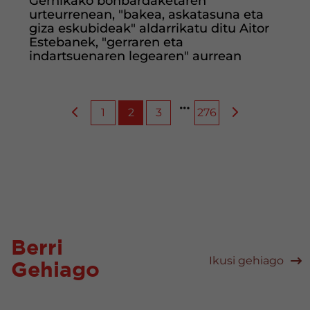
Gernikako bonbardaketaren
urteurrenean, "bakea, askatasuna eta
giza eskubideak" aldarrikatu ditu Aitor
Estebanek, "gerraren eta
indartsuenaren legearen" aurrean
1
2
3
276
Berri
Ikusi gehiago
Gehiago