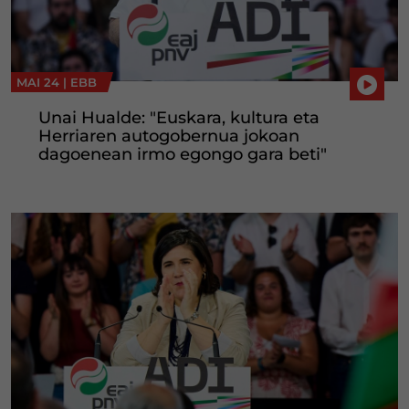
MAI 24 |
EBB
Unai Hualde: "Euskara, kultura eta
Herriaren autogobernua jokoan
dagoenean irmo egongo gara beti"