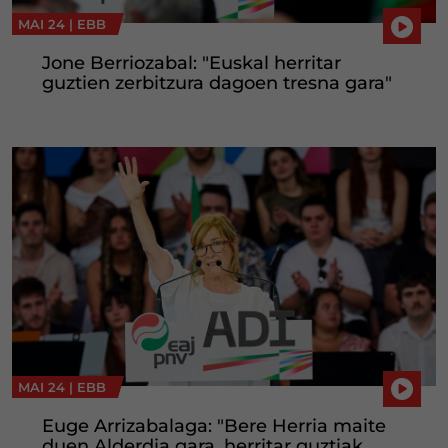
MAI 24 |
EBB
Jone Berriozabal: "Euskal herritar
guztien zerbitzura dagoen tresna gara"
MAI 24 |
EBB
Euge Arrizabalaga: "Bere Herria maite
duen Alderdia gara, herritar guztiak