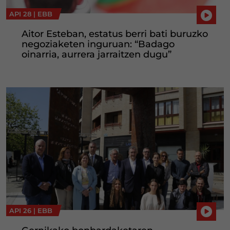
API 28 |
EBB
Aitor Esteban, estatus berri bati buruzko
negoziaketen inguruan: “Badago
oinarria, aurrera jarraitzen dugu”
API 26 |
EBB