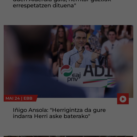
errespetatzen dituena"
MAI 24 |
EBB
Iñigo Ansola: "Herrigintza da gure
indarra Herri aske baterako"