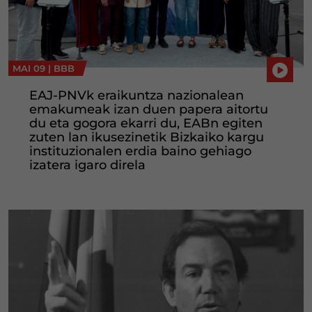
MAI 09 |
BBB
EAJ-PNVk eraikuntza nazionalean
emakumeak izan duen papera aitortu
du eta gogora ekarri du, EABn egiten
zuten lan ikusezinetik Bizkaiko kargu
instituzionalen erdia baino gehiago
izatera igaro direla