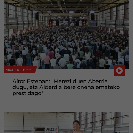
MAI 24 |
EBB
Aitor Esteban: "Merezi duen Aberria
dugu, eta Alderdia bere onena emateko
prest dago"